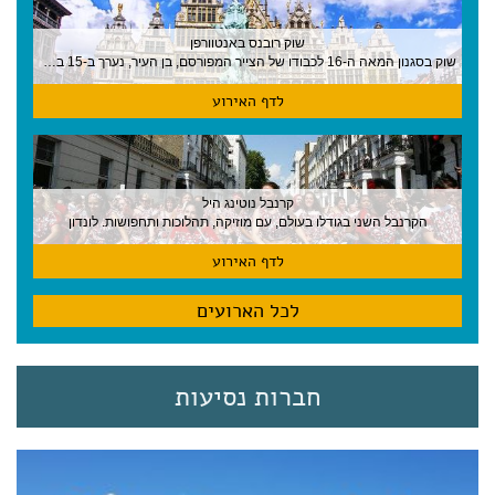
שוק רובנס באנטוורפן
שוק בסגנון המאה ה-16 לכבודו של הצייר המפורסם, בן העיר, נערך ב-15 באוגוסט באנטוורפן
לדף האירוע
קרנבל נוטינג היל
הקרנבל השני בגודלו בעולם, עם מוזיקה, תהלוכות ותחפושות. לונדון
לדף האירוע
לכל הארועים
חברות נסיעות