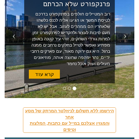
פרנקפורט שלא הכרתם
רוב המטיילים חולפים בפרנקפורט בדרכם
לטיסת המשך או הגיעו אליה לכנס כלשהו
 לנו
שלאחריו הם ממהרים לעזוב. אבל יש לא
ם
מעט סיבות לעצור ולהקדיש לפרנקפורט זמן.
ות
למרות גורדי השחקים, זוהי עיר קטנה באופן
אחד
מפתיע ואפשר לטייל בחלקים נרחבים ממנה
רך
ברגל. היא גם ירוקה מאוד, עם פארקים רחבי
טיול
ידיים, נהר יפהפה שחוצה אותה, מוזיאונים
מעולים ושוק אוכל נחמד
ד
קרא עוד
הירשמו ללא תשלום לניוזלטר המרתק של מסע
אחר
והמגזין אצלכם במייל עם כתבות, המלצות
וטיפים