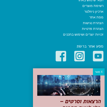
תנאי שימוש באתר
רשימת מוצרים
ארכיון ניוזלטר
מפת אתר
הצהרת נגישות
הצהרת פרטיות
זכויות יוצרים ושימוש בתכנים
מסע אחר ברשת
קטגוריות פופולריות
יעדים
טיולים בישראל
מלונות בוטיק בישראל
טיפים והמלצות
הרצאות וסרטים –
הכנות לנסיעה