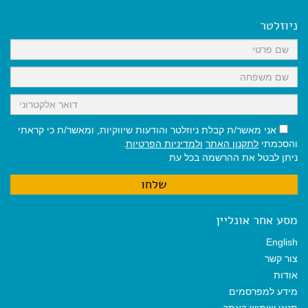
b
l
l
s
g
o
A
r
ניוזלטר
o
p
a
k
p
m
אני מאשר/ת קבלת ניוזלטר והודעות שיווקיות, ומאשר/ת כי קראתי
והסכמתי
לתקנון האתר
ולמדיניות הפרטיות
.
ניתן לבטל את ההרשמה בכל עת
מסע אחר אונליין
English
צור קשר
אודות
מידע למפרסמים