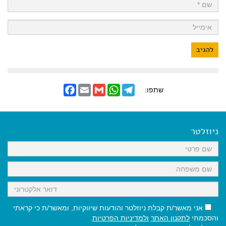
F
E
G
W
T
שתפו:
a
m
m
h
e
c
a
a
a
l
e
i
i
t
e
b
l
l
s
g
o
A
r
ניוזלטר
o
p
a
k
p
m
אני מאשר/ת קבלת ניוזלטר והודעות שיווקיות, ומאשר/ת כי קראתי
והסכמתי
לתקנון האתר
ולמדיניות הפרטיות
.