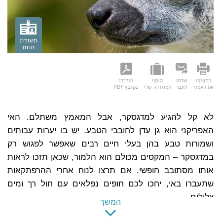
תעודת
זהות
הדפיסו
שלחו
הוסף
הורידו
תעודת זהות
את העמוד
לחבר
למזוודה שלי
כקובץ PDF
שם רשמי:
הרפובליקה של מדגסקר (Madagascar)
שפה רשמית:
מלגשית וצרפתית
לא קל להגיע למדגסקר, אבל המאמץ משתלם. האי
מטבע:
אריארי
האפריקני הוא גן עדן לחובבי הטבע. יש בו יערות עבותים
בירה:
אַנְטַנַנַריבו
ושמורות טבע בהן בעלי חיים רבים שאפשר לפגוש רק
קידומת:
במדגסקר – המקסים מכולם הוא הלמור, שכאן תזכו לראות
הפרש שעות:
אין
אותו מסתובב חופשי. אם תרצו לנוח אחרי ההרפתקאות
שתעברו באי, יחכו לכם חופים נפלאים עם חול רך ומים
צלולים.
המשך
אתרי תיירות חשובים