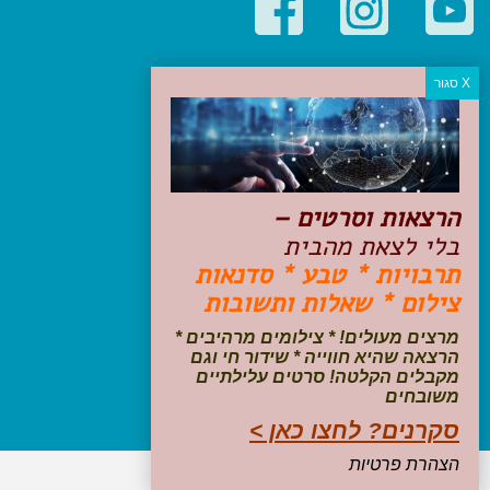
קטגוריות פופולריות
יעדים
טיולים בישראל
מלונות בוטיק בישראל
טיפים והמלצות
הרצאות וסרטים –
הכנות לנסיעה
בלי לצאת מהבית
טיולי ג'יפים
תרבויות * טבע * סדנאות
טיולים עם ילדים
צילום * שאלות ותשובות
שייט, הפלגות, קרוזים
דיגיטל
מרצים מעולים! * צילומים מרהיבים *
הרצאה שהיא חווייה * שידור חי וגם
עקבו אחרינו בפייסבוק
מקבלים הקלטה! סרטים עלילתיים
משובחים
סקרנים? לחצו כאן >
הצהרת פרטיות