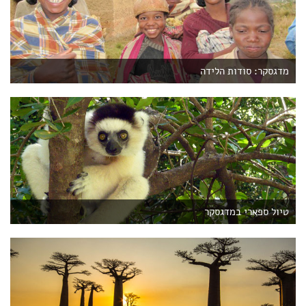
היערות גורם סחף קרקעות, בעיה חמורה במיוחד ברמה
המרכזית.
מדגסקר: סודות הלידה
טיול ספארי במדגסקר