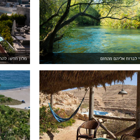
 לברוח אליהם מהחום
מלון חדש: להת