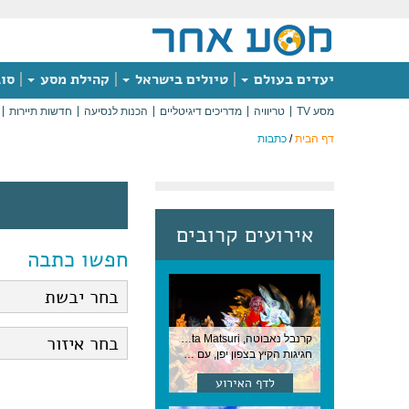
יעדים בעולם
טיולים בישראל
קהילת מסע
סוג
מסע TV
טריוויה
מדריכים דיגיטליים
הכנות לנסיעה
חדשות תיירות
דף הבית
/
כתבות
אירועים קרובים
חפשו כתבה
קרנבל נאבוטה, Nebuta Matsuri ,יפן
חגיגות הקיץ בצפון יפן, עם תהלוכות ענק, ריקודים וזיקוקים. 6-2 באוגוסט, יפן
לדף האירוע