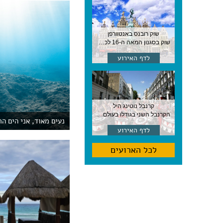
שוק רובנס באנטוורפן
שוק בסגנון המאה ה-16 לכבודו של הצייר המפורסם, בן העיר, נערך ב-15 באוגוסט באנטוורפן
לדף האירוע
קרנבל נוטינג היל
הקרנבל השני בגודלו בעולם, עם מוזיקה, תהלוכות ותחפושות. לונדון
נעים מאוד, אני הים הת
לדף האירוע
לכל הארועים