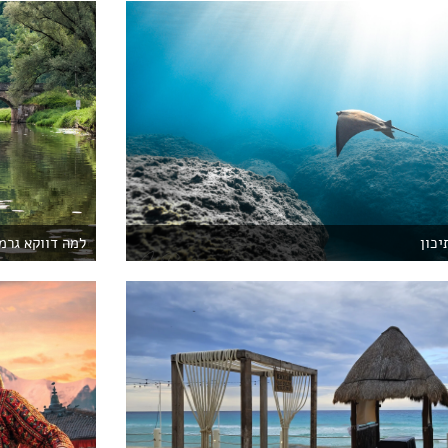
יכון
למה דווקא גרמ