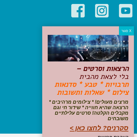
קטגוריות פופולריות
יעדים
טיולים בישראל
מלונות בוטיק בישראל
טיפים והמלצות
הרצאות וסרטים –
הכנות לנסיעה
בלי לצאת מהבית
טיולי ג'יפים
תרבויות * טבע * סדנאות
טיולים עם ילדים
צילום * שאלות ותשובות
שייט, הפלגות, קרוזים
דיגיטל
מרצים מעולים! * צילומים מרהיבים *
הרצאה שהיא חווייה * שידור חי וגם
עקבו אחרינו בפייסבוק
מקבלים הקלטה! סרטים עלילתיים
משובחים
סקרנים? לחצו כאן >