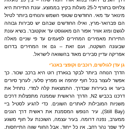
צלזיוס בחורף ל-25 מעלות בקיץ בממוצע. עונת התיירות היא
מינואר עד מאי. החודשים שטופי השמש והנוחים ביותר לטיול
הם פברואר-מרץ, ואילו החודשים שבהם יש סבירות גבוהה
לגשם ומזג אוויר אפור הם מאוגוסט עד אוקטובר. בשיא עונת
התיירות מאמירים המחירים לפעמים עד פי שניים מאלה
שבעונה השקטה, ועם זאת – גם אז המחירים בדרום
אפריקה עדיין סבירים מאוד בהשוואה לישראל.
גן עדן לגולשים, רוכבים וקופצי באנג'י
הדרך הנוחה ביותר לבקר בגארדן רוט היא ברכב שכור. כך
אפשר לעצור בכל חוף יפהפה או מפרץ סלעי, לערוך סיורים
ביער או בעיירות שבדרך. התמצאות קלה למדי. נתחיל את
דרכנו בכביש N2, הדרך הראשית שממנה מתפצלות דרכים
משניות המובילות לאתרים השונים. כדי להגיע לסטיל ביי
(Still Bay), עיר הנופש המסמנת את ראשית דרך הגנים
ממערב, נפנה דרומה. בעיר עצמה, השוכנת על חוף משגע
ליד שפך נהר רחב, אין כל ייחוד, אבל החוף שווה התייחסות.