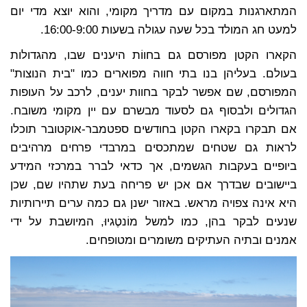
המתארגנות במקום עם מדריך מקומי, והוא יוצא מדי יום
למעט חג המולד בכל שעה עגולה בשעות 16:00-9:00.
הקארו הקטן מפורסם גם בחווֹת היענים שבו, מהגדולות
בעולם. בעליהן בנו בתי חווה מפוארים כמו "בית הנוצות"
המפורסם, שם אפשר לבקר בחוות יענים, לרכב על העופות
הגדולים ולבסוף גם לסעוד מבשרם עם יין מקומי משובח.
אם תבקרו בקארו הקטן בחודשים ספטמבר-אוקטובר תוכלו
לראות גם שטחים שמתכסים במרבדי פרחים מרהיבים
ביופיים בעקבות הגשמים, אך כדאי לברר במרכזי המידע
ביישובים שבדרך אם אכן יש פריחה בעת שתהיו שם, שכן
היא אינה צפויה מראש. באזור ישנן גם כמה ערים תיירותיות
שנעים לבקר בהן, כמו למשל מוֹנטֶגיוּ, המיושבת על ידי
אמנים ובתיה העתיקים משומרים ומטופחים.