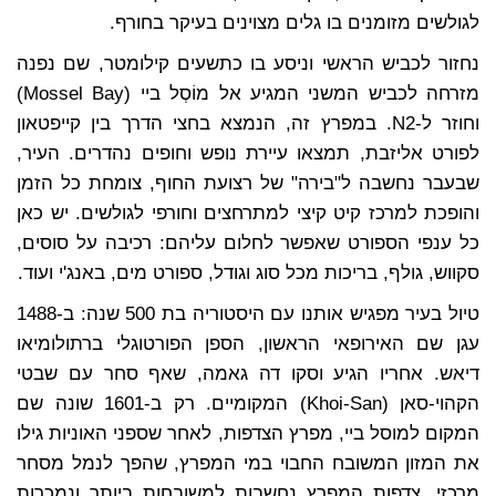
לגולשים מזומנים בו גלים מצוינים בעיקר בחורף.
נחזור לכביש הראשי וניסע בו כתשעים קילומטר, שם נפנה
מזרחה לכביש המשני המגיע אל מוֹסְל ביי (Mossel Bay)
וחוזר ל-N2. במפרץ זה, הנמצא בחצי הדרך בין קייפטאון
לפורט אליזבת, תמצאו עיירת נופש וחופים נהדרים. העיר,
שבעבר נחשבה ל"בירה" של רצועת החוף, צומחת כל הזמן
והופכת למרכז קיט קיצי למתרחצים וחורפי לגולשים. יש כאן
כל ענפי הספורט שאפשר לחלום עליהם: רכיבה על סוסים,
סקווש, גולף, בריכות מכל סוג וגודל, ספורט מים, באנג'י ועוד.
טיול בעיר מפגיש אותנו עם היסטוריה בת 500 שנה: ב-1488
עגן שם האירופאי הראשון, הספן הפורטוגלי ברתולומיאו
דיאש. אחריו הגיע וסקו דה גאמה, שאף סחר עם שבטי
הקהוי-סאן (Khoi-San) המקומיים. רק ב-1601 שונה שם
המקום למוסל ביי, מפרץ הצדפות, לאחר שספני האוניות גילו
את המזון המשובח החבוי במי המפרץ, שהפך לנמל מסחר
מרכזי. צדפות המפרץ נחשבות למשובחות ביותר ונמכרות