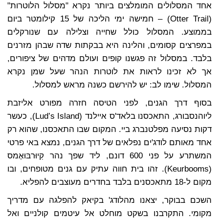
אחד המסלולים המומלצים ביותר נקרא "מסלול הלוטרות"
(Otter Trail) – חמישה ימי הליכה של 15 קילומטר ביום
בממוצע. המסלול כולל שחייה וצלילה עם שנורקלים
במפרצים קסומים, והלינה היא בבקתות שדה שבהן מזרנים
בלבד. במסלול זה פגשנו קופים ועולם מדהים של ציפורים,
אך לא זכינו לראות את לוטרות הנהר שעל שמן נקרא
המסלול. שימו לב: יש להירשם כשנה מראש למסלול.
בסוף דרך הגנים, לפני הטיסה חזרה מפורט אליזבת
ליוהנסבורג, התאכסנו בלאד'ס איילנד (Lud’s Island), כעשר
דקות נסיעה מפלטנברג ביי. המקום שבו התאכסנו, שהוא רק
אחד מאותם לודג'ים נפלאים של דרך הגנים, נמצא באי פרטי
המשתרע על פני 600 דונם, ליד שפך נהר קֽיוּרבּוּאֶמס
(Keurbooms). זהו בית חווה עתיק עם גנים מטופחים, ובו
מקום ל-18 מתאכסנים בלבד בחדרים מעוצבים להפליא.
השכם בבוקר, יצאנו מהלודג' בקיאק להפלגה עם מדריך
מקומי. התקרבנו בשקט מוחלט אל עיטמים קולניים ואל