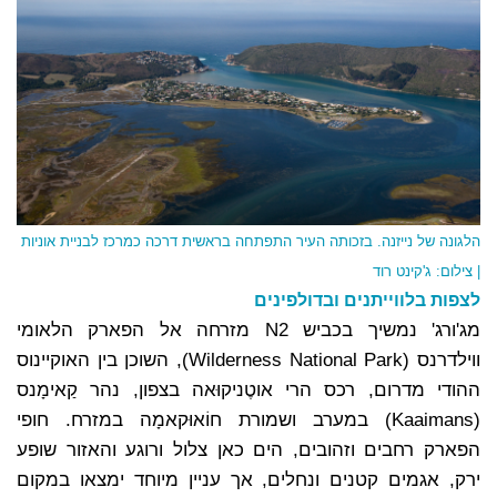
הלגונה של נייזנה. בזכותה העיר התפתחה בראשית דרכה כמרכז לבניית אוניות
| צילום: ג'קינט רוד
לצפות בלווייתנים ובדולפינים
מג'ורג' נמשיך בכביש N2 מזרחה אל הפארק הלאומי
ווילדרנס (Wilderness National Park), השוכן בין האוקיינוס
ההודי מדרום, רכס הרי אוטֶניקוּאה בצפון, נהר קַאימָנס
(Kaaimans) במערב ושמורת חוֹאוּקאמָה במזרח. חופי
הפארק רחבים וזהובים, הים כאן צלול ורוגע והאזור שופע
ירק, אגמים קטנים ונחלים, אך עניין מיוחד ימצאו במקום