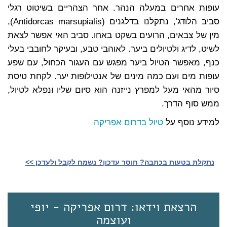
עופות אחרים במעלה הנהר. אחר הצהריים בשיטוט רגלי
סביב הלודג', נתקלנו בדלגנים (Antidorcas marsupialis),
מין של צבאים, הרועים בשקט באחו. סביב האי אפשר לצאת
לשיט, לדיג ולטיולים ביער. לאוהבי טבע, ובעיקר לחובבי בעלי
כנף, מאפשר הטיול ביער מפגש עם העגור הכחול, עם שפע
עופות מים ועם כמה מינים של אנטילופות יער. לקחת טיסת
סיור מהאי מעל למפרץ נייזנה הוא סיום שליו ונפלא לטיול,
ממש סוף הדרך.
למידע נוסף על
טיול בדרום אפריקה
נתקלת בטעות בכתבה? חוסר עדכון? נשמח לקבל ולעדכן >>‎
הרצאת וידאו: דרום אפריקה - יופי
ועוצמה