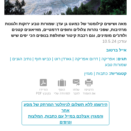
מאה ושישים קילומטר של כמעט גן עדן: שמורות טבע ירוקות ולגונות
מרהיבות, שפכי נהרות צלולים וחופים דרמטיים, מוזיאונים קטנים
ולודג'ים מזמינים, וגם רכבת קיטור שחולפת בנופים הכי יפים שיש
עודכן 10.5.24
אייל ברטוב
תגים:
אפריקה
|
דרום אפריקה
|
גארדן רוט
|
כביש חוף
|
נתיב הגנים
|
שמורות טבע
קטגוריות:
כתבות
|
מגזין
הדפיסו
שלחו
הוסף
הורידו
את העמוד
לחבר
למזוודה שלי
כקובץ PDF
הירשמו ללא תשלום לניוזלטר המרתק של מסע
אחר
והמגזין אצלכם במייל עם כתבות, המלצות
וטיפים