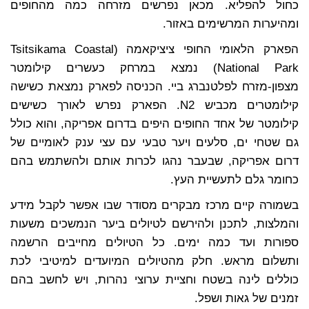
כחול להפליא. מכאן נפרשים מזרחה כמה מהחופים
ומהיערות המרשימים באזור.
הפארק הלאומי החופי ציציקאמה (Tsitsikama Coastal
National Park) נמצא במרחק כעשרים קילומטר
מצפון-מזרח לפלטנברג ביי. הכניסה לפארק נמצאת כשישה
קילומטרים מכביש N2. הפארק נפרש לאורך כשישים
קילומטר של אחד החופים היפים בדרום אפריקה, והוא כולל
גם שטחי ים, סלעים ויער טבעי עם עצי ענק לאומיים של
דרום אפריקה, שבעבר נהגו לכרות אותם ולהשתמש בהם
כחומר גלם לתעשיית העץ.
בשמורה קיים מרכז מבקרים מסודר שבו אפשר לקבל מידע
והמלצות, לתכנן ולהירשם לטיולים ביער הנמשכים משעות
ספורות ועד כמה ימים. כל הטיולים מחייבים הרשמה
ותשלום מראש. חלק מהטיולים המיועדים למיטיבי לכת
כוללים לינה בשטח וחציית ערוצי נהרות, ויש לחשב בהם
זמנים של גאות ושפל.