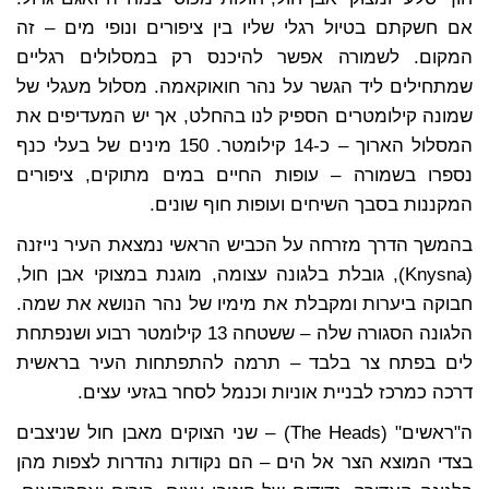
אם חשקתם בטיול רגלי שליו בין ציפורים ונופי מים – זה
המקום. לשמורה אפשר להיכנס רק במסלולים רגליים
שמתחילים ליד הגשר על נהר חואוקאמה. מסלול מעגלי של
שמונה קילומטרים הספיק לנו בהחלט, אך יש המעדיפים את
המסלול הארוך – כ-14 קילומטר. 150 מינים של בעלי כנף
נספרו בשמורה – עופות החיים במים מתוקים, ציפורים
המקננות בסבך השיחים ועופות חוף שונים.
בהמשך הדרך מזרחה על הכביש הראשי נמצאת העיר נייזנה
(Knysna), גובלת בלגונה עצומה, מוגנת במצוקי אבן חול,
חבוקה ביערות ומקבלת את מימיו של נהר הנושא את שמה.
הלגונה הסגורה שלה – ששטחה 13 קילומטר רבוע ושנפתחת
לים בפתח צר בלבד – תרמה להתפתחות העיר בראשית
דרכה כמרכז לבניית אוניות וכנמל לסחר בגזעי עצים.
ה"ראשים" (The Heads) – שני הצוקים מאבן חול שניצבים
בצדי המוצא הצר אל הים – הם נקודות נהדרות לצפות מהן