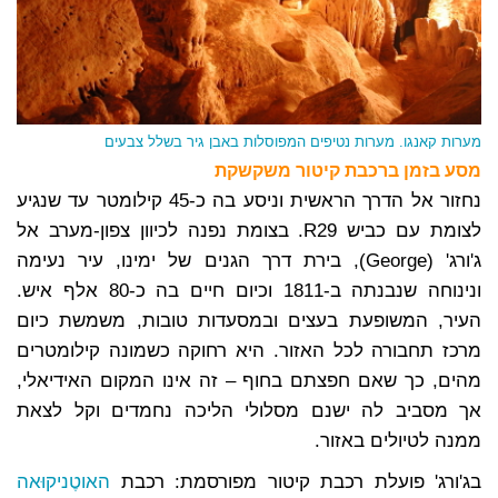
מערות קאנגו. מערות נטיפים המפוסלות באבן גיר בשלל צבעים
מסע בזמן ברכבת קיטור משקשקת
נחזור אל הדרך הראשית וניסע בה כ-45 קילומטר עד שנגיע
לצומת עם כביש R29. בצומת נפנה לכיוון צפון-מערב אל
ג'ורג' (George), בירת דרך הגנים של ימינו, עיר נעימה
ונינוחה שנבנתה ב-1811 וכיום חיים בה כ-80 אלף איש.
העיר, המשופעת בעצים ובמסעדות טובות, משמשת כיום
מרכז תחבורה לכל האזור. היא רחוקה כשמונה קילומטרים
מהים, כך שאם חפצתם בחוף – זה אינו המקום האידיאלי,
אך מסביב לה ישנם מסלולי הליכה נחמדים וקל לצאת
ממנה לטיולים באזור.
בג'ורג' פועלת רכבת קיטור מפורסמת: רכבת
האוטֶניקוּאה