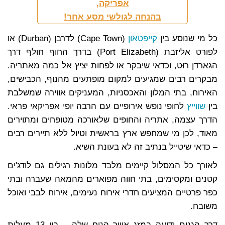
אפריקה,
בהנחה לגולשי מסע אחר!
כל מי שנוסע בין
קייפטאון
(Cape Town) לדרבן (Durban) או
לפורט אליזבת (Port Elizabeth) בדרך החוף חולף דרך
הגארדן רוּט, וכדאי שיבקר או לפחות יציץ אל כמה מאתריה.
מבקרים רבים שמגיעים למקום מופתעים מהנוף, הכבישים,
האירוח, בתי המלון והאכסניות, המעניקים אווירה שמשלבת
בין
שווייץ
לחופי נופש אירופיים עם הרבה יופי אפריקאי פראי.
הדרך עצמה, אתריה והחופים שלאורכה מטופחים ומתוירים
מאוד, לכן מי שמחפש ארץ בראשית וטיול ללא תיירים רבים
– כדאי שיטייל בנתיב זה לא בעונת השיא.
לאורך כל המסלול קיימים מלבד מלונות רגילים גם לודג'ים
קטנים ומקסימים, בתי חווה מפוארים מהמאה שעברה ובתי
כפר פרטיים המציעים חדרי אירוח נעימים, אירוח לבבי ואוכל
משובח.
דרך הגנים ידועה במזג אוויר הנוח שלה – בין 13 מעלות