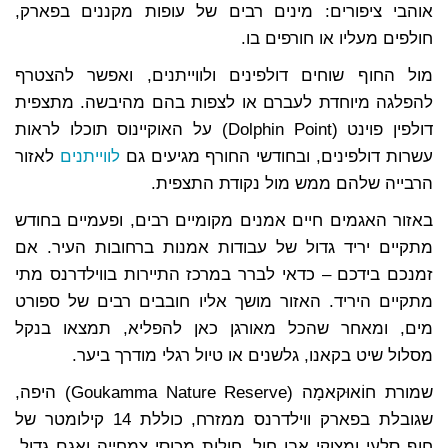
אוהבי ציפורים: מינים רבים של עופות מקננים בפארק,
חולפים מעליו או חורפים בו.
מול החוף שוחים דולפינים ולווייתנים, ואפשר להצטרף
להפלגה מיוחדת לעברם או לצפות בהם מהיבשה. מתצפית
דולפין פוינט (Dolphin Point) על האוקיינוס תוכלו לראות
עשרות דולפינים, ובחודשי החורף מגיעים גם
לווייתנים
לאזור
הרבייה שלהם ממש מול נקודת התצפית.
באזור האגמים חיים אמנים מקומיים רבים, ופעמיים בחודש
מתקיים יריד גדול של עבודות אמנות ברחובות העיר. אם
זמנכם בידכם – כדאי לברר במרכז התיירות בווילדרנס מתי
מתקיים היריד. האזור מושך אליו חובבים רבים של ספורט
מים, ומאחר שהכל מאורגן כאן להפליא, תמצאו בנקל
מסלול שיט בקאנו, גלשנים או טיול רגלי מודרך ביער.
שמורת חוֹאוּקאמָה (Goukamma Nature Reserve) היפה,
שגובלת בפארק ווילדרנס ממזרח, כוללת 14 קילומטר של
חוף סלעי ומצוקי אבן חול, חולות מכוסי צמחייה ואגם גדול.