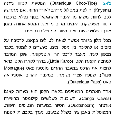
צ'וּ-צ'וּ
(Outeniqua Choo-Tjoe) הנוסעת לכיוון נַייזנה
(Knysna) וחולפת במסלול מרהיב לאורך החוף. אם מתחשק
לכם לחוות משהו מן העבר ולהתגלגל בנוף נפלא ברכבת
קיטור משקשקת, הַזמינו מקום מראש. המסע אחורה בזמן
אורך כשלוש שעות, ואינו מיועד למטיילים נחפזים.
מכל מלון בג'ורג' אפשר לצאת לטיולים בקאנו, לרכיבה על
סוסים או להליכה בין מפלי מים. כעשרים קילומטר בלבד
מצפון לעיר, מעבר לרכס הרי אוטניקואה, שוכן המדבר
למחצה הקארו הקטן (Little Karoo). בדרך לקארו הקטן כדאי
לחצות את הרכס במעבר ההרים מוֹנטֶגיוּ פאס (Montague
Pass), שנופיו עוצרי נשימה, ובמעבר ההרים אוטניקואה
פאס (Outeniqua Pass).
אחד האתרים המעניינים בקארו הקטן הוא מערות קאנגוֹ
(Cango Caves), השוכנות כשלושים קילומטר מהעיירה
אודצ'וּרן (Oudtshoorn). הסיור במערות הנטיפים היפות,
המפוסלות באבן גיר בשלל צבעים, נערך בקבוצות קטנות