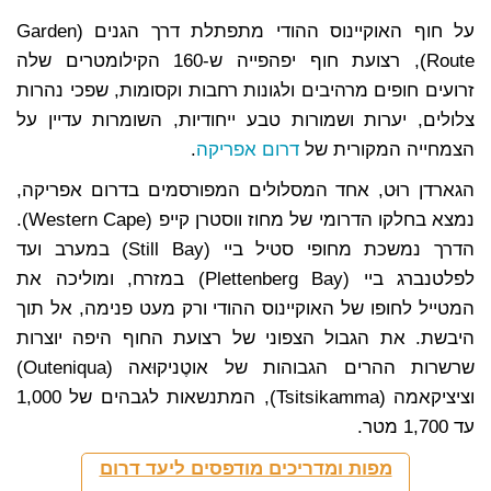
על חוף האוקיינוס ההודי מתפתלת דרך הגנים (Garden
Route), רצועת חוף יפהפייה ש-160 הקילומטרים שלה
זרועים חופים מרהיבים ולגונות רחבות וקסומות, שפכי נהרות
צלולים, יערות ושמורות טבע ייחודיות, השומרות עדיין על
הצמחייה המקורית של
דרום אפריקה
.
הגארדן רוּט, אחד המסלולים המפורסמים בדרום אפריקה,
נמצא בחלקו הדרומי של מחוז ווסטרן קייפ (Western Cape).
הדרך נמשכת מחופי סטיל ביי (Still Bay) במערב ועד
לפלטנברג ביי (Plettenberg Bay) במזרח, ומוליכה את
המטייל לחופו של האוקיינוס ההודי ורק מעט פנימה, אל תוך
היבשת. את הגבול הצפוני של רצועת החוף היפה יוצרות
שרשרות ההרים הגבוהות של אוטֶניקוּאה (Outeniqua)
וציציקאמה (Tsitsikamma), המתנשאות לגבהים של 1,000
עד 1,700 מטר.
מפות ומדריכים מודפסים ליעד דרום