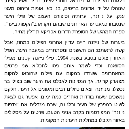
בלגונה האדירה. גדודים של חוטבי עצים, בורים ואפריקאים,
שנוהלו על ידי אדונים בריטים, בנו כאן אוניות וריהוט מעצי
ענק. על נייזנה, יערותיה וסיפורם העצוב של פילי היער
שנטבחו כמעט עד האחרונים שבהם תקראו ב"הקפות ביער",
ספרה המרגש של הסופרת הדרום אפריקאית דלין מתיה.
ביערות של נייזנה חיים עדיין אחרוני הפילים במחוז, אבל
קשה לראותם: הם חששנים ומסתתרים במעבה היער. הפיל
האחרון צולם בטבע בשנת 1994. פילי נייזנה קטנים מפילי
הסוואנה, וכדי לשמר אותם ניסו להכליא שני פרטים
מהאחרונים ששרדו במקום עם פילים שהובאו למקום
מפארק קרוגר, אך הנסיונות לאכלס את היער שוב בפילי בר
נכשלו.
מנייזנה יוצאים טיולים רבים ומגוונים אל היער, חלקם
נמשכים שעות בודדות ואחרים כמה ימים. אפשר גם לצאת
לשיט במפרץ של העיר ובלגונה, שבה מגדלים את "צדפות
נייזנה" המפורסמות בקרב אניני הטעם. פרטים על מסלולים
באזור תקבלו במחלקת היערנות המקומית.