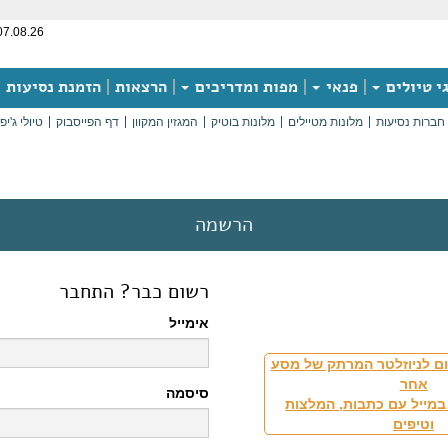
07.08.26
י טיולים
פנאי
מפות ומדריכים
הרצאות
הזמנת נסיעות
חברות נסיעות
מלונות מטיילים
מלונות בוטיק
המגזין המקוון
דף הפייסבוק
טיולי ג'יפ
הרשמה
רשום כבר? התחבר
אימייל
ם לניוזלטר המרתק של מסע
אחר
סיסמה
במייל עם כתבות, המלצות
וטיפים