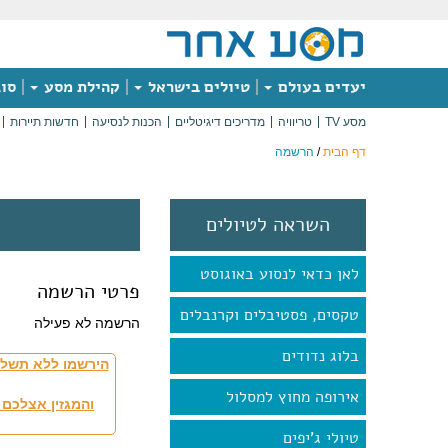
יעדים בעולם
טיולים בישראל
קהילת מסע
סוג
מסע TV
טריוויה
מדריכים דיגיטליים
הכנות לנסיעה
חדשות תיירות
דף הבית
/
הרשמה
השראה לטיולים
לאן כדאי לנסוע באוגוסט
פרטי הרשמה
טקסים, פסטיבלים וקרנבלים
הרשמה לא פעילה
בלוג נדודים
הירשמו ללא תשלו
אירופה מחוץ למסלול
והמגזין אצלכם 
טיולי ג'יפים