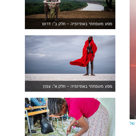
מסע משפחתי באתיופיה – חלק ב': דרום
מסע משפחתי באתיופיה – חלק א': צפון
 של