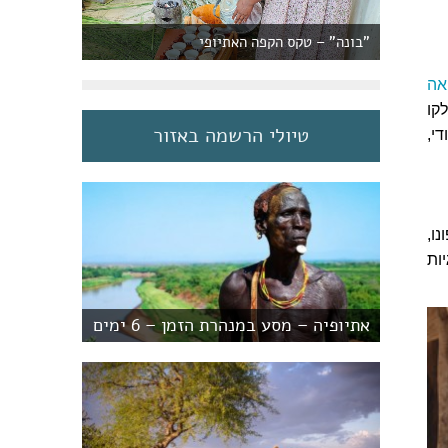
"בונה" – טקס הקפה האתיופי
אה
קו
טיולי הרשמה באזור
י,
ו,
יות
אתיופיה – מסע במנהרת הזמן – 6 ימים