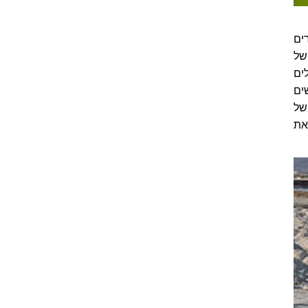
ים
של
ים
ים
של
את