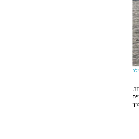
מלח
ד,
ים
רך