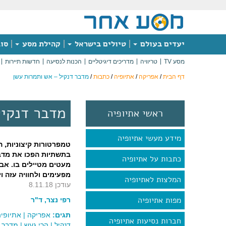
יעדים בעולם
טיולים בישראל
קהילת מסע
סוג
מסע TV
טריוויה
מדריכים דיגיטליים
הכנות לנסיעה
חדשות תיירות
דף הבית
/
אפריקה
/
אתיופיה
/
כתבות
/
מדבר דנקיל – אש ותמרות עשן
מדבר דנקיל
ראשי אתיופיה
מידע מעשי אתיופיה
טמפרטורות קיצוניות, ה
בתשתיות הפכו את מדבר
כתבות על אתיופיה
מעטים מטיילים בו. אבל 
מפעימים ולחוויה עזה וי
המלצות לאתיופיה
עודכן 8.11.18
מפות אתיופיה
רפי נצר, ד"ר
תגים:
אפריקה
|
אתיופיה
חברות נסיעות אתיופיה
דנקיל
|
הרי געש
|
מדבר ד