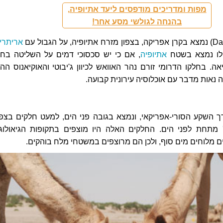
מפות ומדריכים מודפסים ליעד אתיופיה,
בהנחה לגולשי מסע אחר!
אריתרי
ולו נמצא בשטח
אתיופיה
, אם כי יש סכסוכי דמים על השליטה בחל
ה. בחלקו הדרומי זורם נהר האוואש לכיוון ג'יבוטי והאוקיאנוס ההוד
 נאות מדבר עם אוכלוסיה עירונית קבועה.
 השקע הסורי-אפריקאי, ונמצא בגובה פני הים, למעט חלקים בצפונ
כים כ-100 מ' מתחת לפני הים. החלקים האלה היו מוצפים בתקופות הגיאולוג
ים מלוחים מים סוף, ולכן הם מרוצפים במשטחי מלח בוהקים.