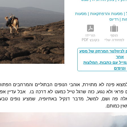
|
מסעות והרפתקאות
|
מסעות
ות
|
רדיוס
הוסף
הורידו
למזוודה שלי
כקובץ PDF
 לניוזלטר המרתק של מסע
אחר
מייל עם כתבות, המלצות
וטיפים
צוא פינה לא מתוירת, אוהבי הנופים הבתוליים והמרחבים הפתוח
 פראי ולא נגוע, כזה שרגל טייל כמעט לא דרכה בו.
אבל עדיין אפ
לה פה ושם, למשל, מדבר דנקיל באתיופיה, שמציע נופים טבעי
אין כמותם.