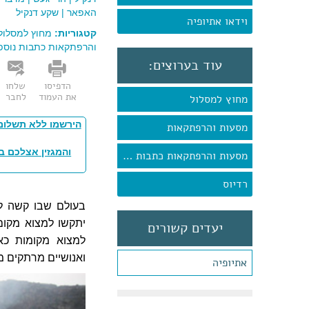
האפאר
|
שקע דנקיל
וידאו אתיופיה
קטגוריות:
מחוץ למסלול
והרפתקאות כתבות נוספ
עוד בערוצים:
הדפיסו
שלחו
את העמוד
לחבר
מחוץ למסלול
הירשמו ללא תשלום
מסעות והרפתקאות
והמגזין אצלכם ב
מסעות והרפתקאות כתבות נוספות
רדיוס
בעולם שבו קשה למ
יתקשו למצוא מקום
יעדים קשורים
למצוא מקומות כא
ואנושיים מרתקים מ
אתיופיה