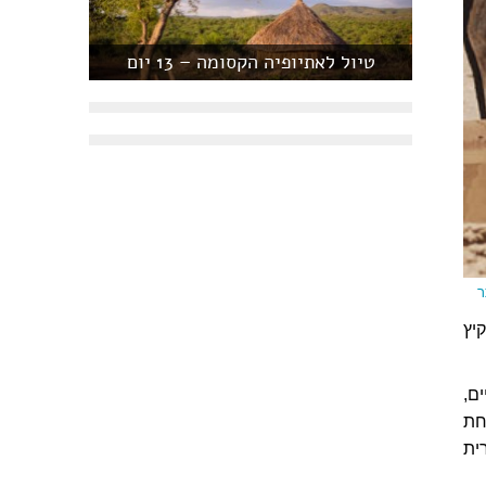
טיול לאתיופיה הקסומה – 13 יום
יץ
ם,
 רותחת
פרית