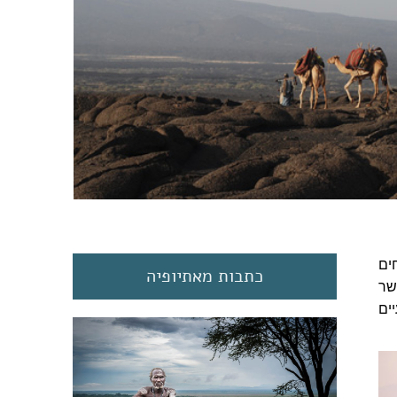
ים
כתבות מאתיופיה
שר
ים