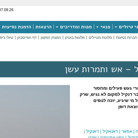
07.08.26
י טיולים
פנאי
מפות ומדריכים
הרצאות
הזמנת נסיעות
חברות נסיעות
מלונות מטיילים
מלונות בוטיק
המגזין המקוון
דף הפייסבוק
טיולי ג'יפ
 – אש ותמרות עשן
רי געש פעילים ומחסור
 דנקיל למקום לא נגיש, שרק
מי שיגיע, יזכה לנופים
וצאת דופן
|
אפאר
|
דאנאקיל
|
דאנקיל
|
נקיל
|
צפון אתיופיה
|
שבט