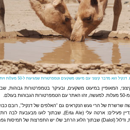
קיל הוא מדבר קיצוני עם מיעוט משקעים וטמפרטורות שמגיעות ל-50 מעלות ויותר
וני, המאופיין במיעוט משקעים, ובעיקר בטמפרטורות גבוהות, שבק
ות בעולם.
 שרשרת של הרי געש הנקראים גם "האלפים של דנקיל", רובם כבויי
אבל שניים מהם עדיין פעילים: ארטה עלי (Erta Ale), שבתוך לועו מבעבעת לבה
ועשירה באדי גפרית, ודלול (Dalol) שבתוך הלוע הרחב שלו יש התפרצות של תמיסות ג