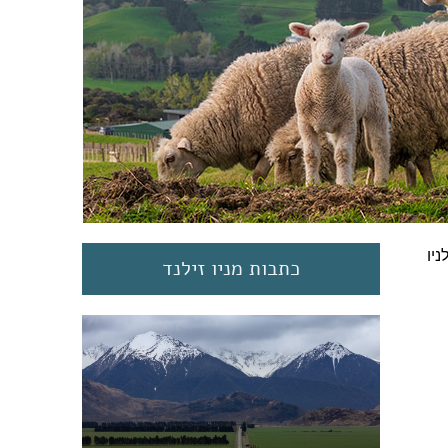
יו
כתבות מניו זילנד