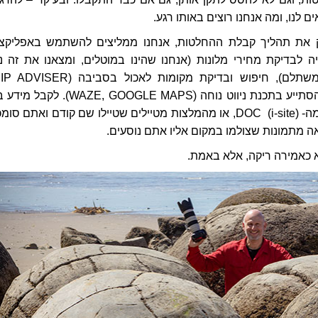
 לנו, ומה אנחנו רוצים באותו רגע.
ק את תהליך קבלת ההחלטות, אנחנו ממליצים להשתמש באפליקצי
 לבדיקת מחירי מלונות (אנחנו שהינו במוטלים, ומצאנו את זה נו
מתאים, מתגמל ומשתלם), חיפוש ובדיקת מקומות לאכול בסביבה (
מומלצת מאוד!), להסתייע בתכנת ניווט נוחה (WAZE, GOOGLE MAPSׂ). 
מקום אליו מגיעים מה- DOC (i-site), או מהמלצות מטיילים שטיילו שם קודם ואתם סו
 מתמונות שצולמו במקום אליו אתם נוסעים.
א כאמירה ריקה, אלא באמת.