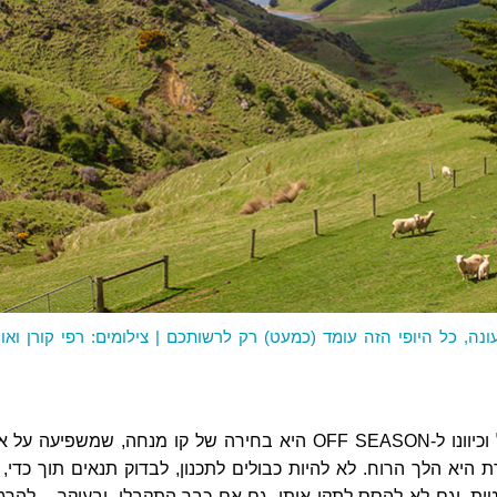
נה, כל היופי הזה עומד (כמעט) רק לרשותכם | צילומים: רפי קורן ואו
בחירת עיתוי הטיול וכיוונו ל-OFF SEASON היא בחירה של קו מנחה, שמשפיעה על
 היא הלך הרוח. לא להיות כבולים לתכנון, לבדוק תנאים תוך כדי, 
ת, וגם לא להסס לתקן אותן, גם אם כבר התקבלו. ובעיקר – להרגי