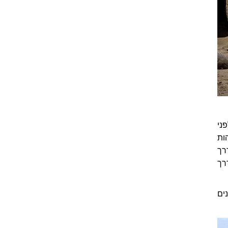
פני
ות
רך
רך
ים