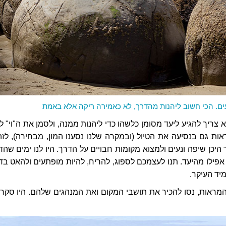
ים. הכי חשוב ליהנות מהדרך, לא כאמירה ריקה אלא באמת
 צריך להגיע ליעד מסומן כלשהו כדי ליהנות ממנה, ולסמן את ה"וי" ל
ות גם בנסיעה את הטיול (ובמקרה שלנו נסענו המון, מבחירה), לזה
היכן שיפה ונעים ולמצוא מקומות חבויים על הדרך. היו לנו ימים שהד
 אפילו מהיעד. תנו לעצמכם לספוג, להריח, להיות מופתעים ולהאט בד
יד העיקר.
מראות, נסו להכיר את תושבי המקום ואת המנהגים שלהם. היו סקרנ