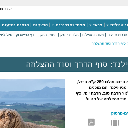
08.08.26
י טיולים
פנאי
מפות ומדריכים
הרצאות
הזמנת נסיעות
חברות נסיעות
מלונות מטיילים
מלונות בוטיק
המגזין המקוון
דף הפייסבוק
טיולי ג'יפ
נד: סוף הדרך וסוד ההצלחה
זילנד: סוף הדרך וסוד ההצלחה
אחרי שנסעו 5,500 ק"מ ברכב והלכו 250 ק"מ ברגל,
מניו זילנד והם מוכנים
ו? הרבה טוב, הרבה יופי, כיף
 סוד ההצלחה של הטיול
ים-פרטוק