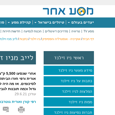
יעדים בעולם
טיולים בישראל
קהילת מסע
סוג
מסע TV
טריוויה
מדריכים דיגיטליים
הכנות לנסיעה
חדשות תיירות
דף הבית
/
אוקייניה - אוסטרליה והפסיפיק
/
ניו זילנד
/
כתבות
/
לייב מניו זיל
לייב מניו 
ראשי ניו זילנד
מידע מעשי ניו זילנד
אורית ורפי חזרו הביתה 
כתבות על ניו זילנד
לסיכומים. אז מה היה לנ
גדול וכמה תובנות לגבי
המלצות לניו זילנד
עודכן 29.6.21
מפות ניו זילנד
רפי קורן ואורית גוטרבו
חברות נסיעות ניו זילנד