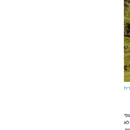
רית
 אופי
לא
ש.