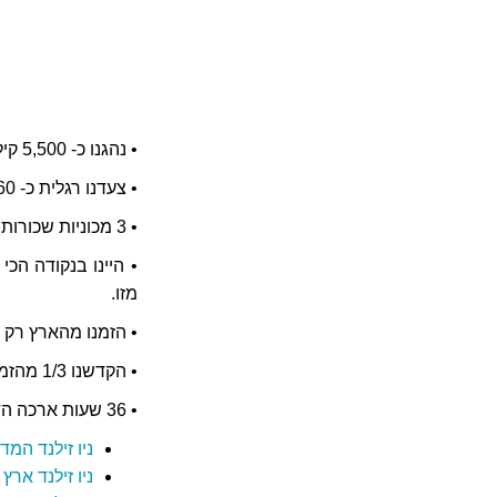
• נהגנו כ- 5,500 קילומטרים.
• צעדנו רגלית כ- 260 קילומטר.
• 3 מכוניות שכורות + 1 קרוואן + 2 מעבורות +1 מסוק +1 אוניה + 4 מוניות מים.
מזו.
• הזמנו מהארץ רק את המוטל ל-2 הימים הראשונ
• הקדשנו 1/3 מהזמן לאי הצפוני ו- 2/3 לאי הדרומי.
• 36 שעות ארכה הדרך הלוך, ו- 34 הדרך חזור.
ניו זילנד המ
ניו זילנד ארץ