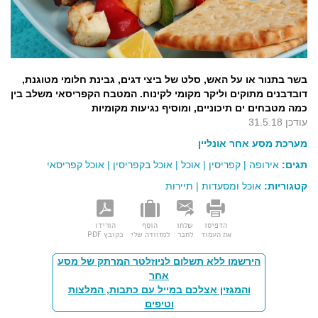
בשר בתנור או על האש, סלט של ביצי דגים, גבינת חלומי מטוגנת,
דובדבנים מתוקים וליקר מקומי לקינוח. המטבח הקפריסאי משלב בין
כמה מטבחים ים תיכוניים, ומוסיף נגיעות מקומיות
עודכן 31.5.18
מערכת מסע אחר אונליין
תגים:
אירופה
|
קפריסין
|
אוכל
|
אוכל בקפריסין
|
אוכל קפריסאי
קטגוריות:
אוכל ומסעדות
|
תיירות
הדפיסו
שלחו
הוסף
הורידו
את העמוד
לחבר
למזוודה שלי
כקובץ PDF
הירשמו ללא תשלום לניוזלטר המרתק של מסע
אחר
והמגזין אצלכם במייל עם כתבות, המלצות
וטיפים