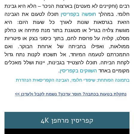
רבים (וחקיינים לא מעטים) בארצות הניכר – הלא היא גבינת
חלומי. במהלך
חופשה בקפריסין
תוכלו לטעום את הגבינה
הזאת בגרסאות שונות לאורך כל שעות היום: היא
מוגשת צלויה בגריל או מטוגנת בתור מנת פתיחה או כחלק
מסלט, קלויה על פרוסת לחם, בתוך כיסוני בצק או פיטריות
ממולאות, ואפילו בחביתה של ארוחת הבוקר. ואם
התמכרתם לטעמה המיוחד, אל תשכחו לקנות נתח גדול
לקחת הביתה. תוכלו להצטייד בגבינות, יינות ושלל מאכלים
מקומיים באחד
השווקים בקפריסין
.
בתמונה הפותחת: שיפודי חלומי, הגבינה הקפריסאית הנהדרת
נתקלת בטעות בכתבה? חוסר עדכון? נשמח לקבל ולעדכן >>‎
קפריסין מרחפן 4K