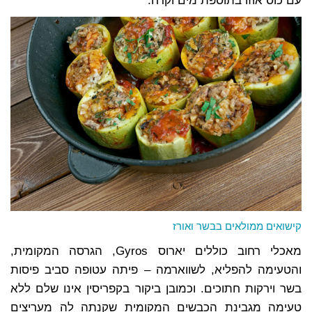
עם כוס אוזו בתוספת מים וקרח.
קישואים ממולאים בבשר ואורז
מאכלי רחוב כוללים יארוס Gyros, הגרסה המקומית,
והטעימה להפליא, לשווארמה – פיתה עטופה סביב פיסות
בשר וירקות חתוכים. וכמובן ביקור בקפריסין אינו שלם ללא
טעימה מגבינת הכבשים המקומית שקנתה לה מעריצים