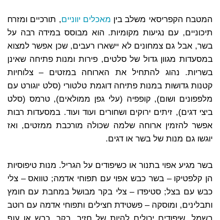
המטבח הקפריסאי משלב בין
מאכלים יווניים
, תורכיים ומזרח
תיכוניים, עם נגיעות מקומיות. הוא מבוסס במידה רבה על
בשר, אבל גם צמחונים לא יישארו רעבים, שכן אפשר למצוא
במסעדות מגוון גדול של סלטים, פירות ומנות פתיחה שאינן
בשריות. נהוג להתחיל את הארוחה במזטים – צלוחיות
קטנות גדושות במנות פתיחה דוגמת טלטורי (סלט יוגורט עם
מלפפונים ושום), קופפיה (עלי גפן ממולאים), טרמס (סלט
ביצי דגים), זיתים ירוקים ושחורים ועוד ועוד. במסעדות רבות
אפשר להזמין ארוחה שלמה שכולה מורכבת ממזטים, ואז
יוגשו גם מנות של בשר או דגים.
בשר מגיע אפוי בתנור או כשיפודים על הגריל. מנות טיפוסיות
הן קלפטיקו – בשר כבש אפוי עם תפוחי אדמה; טוואס – צלי
כבש עם בצל; סטיפדו – צלי בקר מבושל במחבת עם חומץ
ותבלינים, ומוסקה – פשטידת חצילים ותפוחי אדמה עם רוטב
בשמל. שיפודים יכולים להיות של חזיר, בקר, כבש או עוף