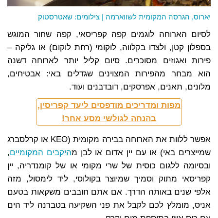
יארוס, הגרסה המקומית לשווארמה | צילומים: שאטרסטוק
לסיום הארוחה לוגמים קפה קפריסאי, קפה שחור המוגש
בספלון קטן, ולצדו בקלווה, לוקומי (רחת לוקום) או גליקה –
פירות ואגוזים מסוכרים. סיום קליל יותר לארוחה דשנה
הוא מבחר מהפירות המצוינים שגדלים באי: אבטיחים,
מלונים, תאנים, אפרסקים, דובדבנים ועוד.
מפות ומדריכים מודפסים ליעד קפריסין,
בהנחה לגולשי מסע אחר!
אפשר ללוות את הארוחה בבירה מקומית (KEO או קרלסברג
שמייצרים באי) או עם יין אדום או לבן מ
היקבים המקומיים
,
ובסיומה ללגום כוסית של שרי מקומי או של קומנדריה, יין
קפריסאי מתוק וסמיך שמיוצר בקולוסי, ליד לימסול, מזה
אלפי שנים באותה הדרך. אם אתם חובבים משקאות בטעם
אניס, מומלץ לכם לקבל את פני השקיעה בטברנה ליד הים