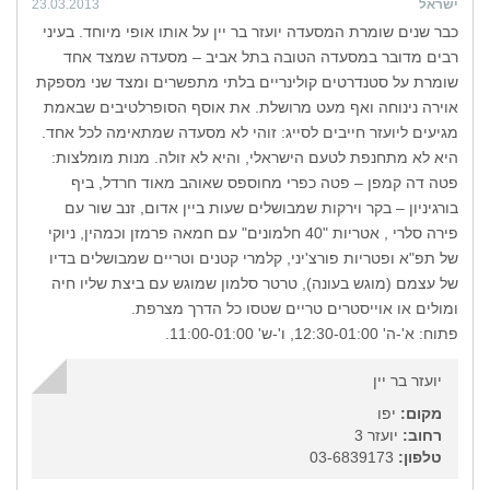
ישראל
23.03.2013
כבר שנים שומרת המסעדה יועזר בר יין על אותו אופי מיוחד. בעיני
רבים מדובר במסעדה הטובה בתל אביב – מסעדה שמצד אחד
שומרת על סטנדרטים קולינריים בלתי מתפשרים ומצד שני מספקת
אוירה נינוחה ואף מעט מרושלת. את אוסף הסופרלטיבים שבאמת
מגיעים ליועזר חייבים לסייג: זוהי לא מסעדה שמתאימה לכל אחד.
היא לא מתחנפת לטעם הישראלי, והיא לא זולה. מנות מומלצות:
פטה דה קמפן – פטה כפרי מחוספס שאוהב מאוד חרדל, ביף
בורגיניון – בקר וירקות שמבושלים שעות ביין אדום, זנב שור עם
פירה סלרי , אטריות "40 חלמונים" עם חמאה פרמזן וכמהין, ניוקי
של תפ"א ופטריות פורצ'יני, קלמרי קטנים וטריים שמבושלים בדיו
של עצמם (מוגש בעונה), טרטר סלמון שמוגש עם ביצת שליו חיה
ומולים או אוייסטרים טריים שטסו כל הדרך מצרפת.
פתוח: א'-ה' 12:30-01:00, ו'-ש' 11:00-01:00.
יועזר בר יין
מקום:
יפו
רחוב:
יועזר 3
טלפון:
03-6839173