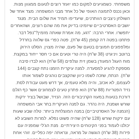
משפחתי. כשמגיעים למקום כמו יועזר רוצים לטעום ממגוון מנות.
וכאן נכנס לתמונה האופי של כל אחד מבני המשפחה: מצד אחד של
השולחן ניצבים הוותרנים, שיעדיפו תמיד את שלום הבית. מנגד
יושבים האסרטיביים שיזמינו בדיוק את מה שהם רוצים, ושהאחרים
יתפשרו. אחרי הרבה: "רגע, מה אמרת שאתה מזמין?"נפל דבר.
פתחנו בפטה דה קמפן (45 ש"ח), פטה כפרי גס שלווה בחרדל
ומלפפונים חמוצים בטעם של פעם, שהיה מצוין. הסלט הירוק
ברוטב ויניגרט (38 ש"ח) היה טרי וטעים אם כי חסר ייחוד במקצת.
מוח העגל המעודן בשמן זית וצלפים (58 ש"ח) הוא לבדו סיבה
מספקת להגיע למסעדה. למנה עיקרית הזמנו נתח קצבים (144
ש"ח). הנתח, שזכה לשמו כיוון שהקצבים נוהגים לשמור אותו
לעצמם, לא אכזב, והיה מלא טעמים, אך דרש מעט עבודת לסת.
נזיד הפטריות (88 ש"ח) הוא פתרון טעים לצמחונים אשר כף רגלם
דורכת בטעות במעוז הקרניבורים הזה. הנזיד, שבושל בציר ירקות
שורש ושמנת, היה נהדר. גם למנה העיקרית בחר אבי המשפחה
(הנמנה על האסרטיביים) במנה המוצלחת ביותר: טלה שבע שעות
עם ירקות שורש (128 ש"ח) שהיה פשוט נפלא. למרות השובע לא
יכולנו לעמוד בפני הקינוחים היצירתיים. מנת הג'לי שמפניה עם
פירות (38 ש"ח) הוגשה על מראה, ונראתה יפה כפליים. זוהי אחת