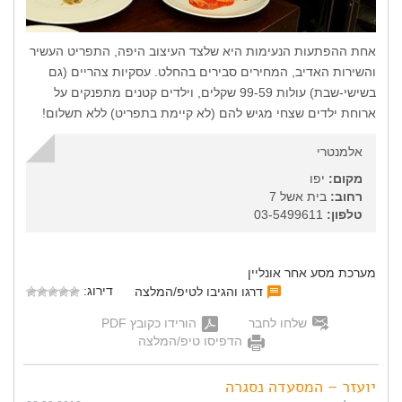
אחת ההפתעות הנעימות היא שלצד העיצוב היפה, התפריט העשיר
והשירות האדיב, המחירים סבירים בהחלט. עסקיות צהריים (גם
בשישי-שבת) עולות 99-59 שקלים, וילדים קטנים מתפנקים על
ארוחת ילדים שצחי מגיש להם (לא קיימת בתפריט) ללא תשלום!
אלמנטרי
מקום:
יפו
רחוב:
בית אשל 7
טלפון:
03-5499611
מערכת מסע אחר אונליין
דירוג:
דרגו והגיבו לטיפ/המלצה
שלחו לחבר
הורידו כקובץ PDF
הדפיסו טיפ/המלצה
יועזר – המסעדה נסגרה