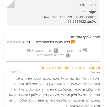
פויקה - סגור
מקום:
יפו
רחוב:
תרצה 14, מאחורי תיאטרון גשר
טלפון:
03-6814622
נעמה אורבך ואורי שלו
דירוג:
דרגו והגיבו לטיפ/המלצה
שלחו לחבר
הורידו כקובץ PDF
הדפיסו טיפ/המלצה
אלמנטרי: מסעדת שף מפתיעה ביפו
ישראל
30.01.2014
מסעדתו של השף צחי מלול שוכנת בסמוך לכיכר השעון ביפו,
ועוצבה בטוב טעם על ידי המעצב ערן שפיצר. צחי למד ועבד בניו
יורק ובלונדון, ואחרי שבישל בבית השגריר האמריקאי בישראל והיה
השף הראשי של מלון ממילא ושל מלון ריץ׳ קרלטון בהרצליה, מאס
במטבחים המפלצתיים שלא מאפשרים חופש פעולה קולינרי ופתח
מסעדה קטנה ואינטימית.