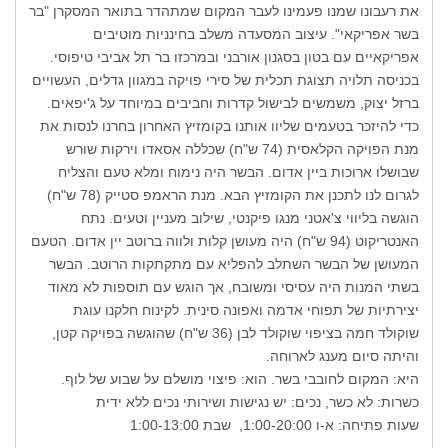
את רעבונו שמנו פעמינו לעבר המקום שמתהדר בתואר המסקרן "בר
בשר אפריקאי". עיצוב המסעדה משלב בחינניות מוטיבים
אפריקאיים עם בטון בסגנון אורבני ובמרכזו בר תל אביבי טיפוסי.
בכניסה תלויה תצוגת תכלית של סירי פויקה במגוון גדלים, העשויים
ברזל יצוק, משמשים לבישול קדרות וחביבים במיוחד על ג'יפאים.
כדי להיזכר בטעמים שליוו אותנו בקומזיץ האחרון בחרנו לנסות את
מנת הפויקה הקלאסית (74 ש"ח) שכללה אסאדו וירקות שורש
שבושלו ארוכות ביין אדום. הבשר היה נימוח ומלא טעם והצליח
לגרום לנו לתכנן את הקומזיץ הבא. מנת הראמפ סטייק (78 ש"ח)
הוגשה בליווי צ'אטני מנגו פיקנטי, שילוב מעניין וטעים. נתח
האנטריקוט (94 ש"ח) היה מעושן קלות ולווה ברוטב יין אדום. הטעם
המעושן של הבשר השתלב להפליא עם מתקתקות הרוטב. הבשר
בשתי המנות היה עסיסי ומשובח, אך הוגש עם תוספות לא מאוד
יצירתיות של תפוחי אדמה ואפונה סינית. לקינוח חלקנו עוגת
שוקולד חמה בציפוי שוקולד לבן (36 ש"ח) שהוגשה בפויקה קטן,
והיתה סיום מענג לארוחה.
היא: המקום לחובבי בשר. הוא: פיצוי מושלם על שבוע של לוף.
כשרות: לא כשר, נכים: יש נגישות ושירותי נכים ללא ידית
שעות פתיחה: א-ו 1:00-20:00, שבת 1:00-13:00