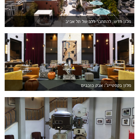
מלון חדש: להתחבר ללב של תל אביב
מלון בקסטייג': אבק כוכבים