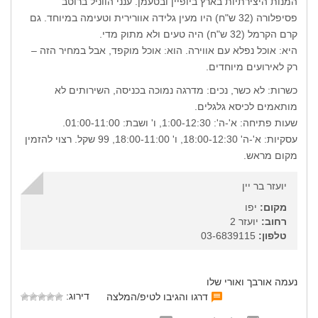
המנות היצירתיות בארץ ביופיין ובטעמן. ענני הווניל ברוטב
פסיפלורה (32 ש"ח) היו מעין גלידה אוורירית וטעימה במיוחד. גם
קרם הקרמל (32 ש"ח) היה טעים ולא מתוק מדי.
היא: אוכל נפלא עם אווירה. הוא: אוכל מוקפד, אבל במחיר הזה –
רק לאירועים מיוחדים.
כשרות: לא כשר, נכים: מדרגה נמוכה בכניסה, השירותים לא
מותאמים לכיסא גלגלים.
שעות פתיחה: א'-ה': 1:00-12:30, ו' ושבת: 01:00-11:00.
עסקיות: א'-ה' 18:00-12:30, ו' 18:00-11:00, 99 שקל. רצוי להזמין
מקום מראש.
יועזר בר יין
מקום:
יפו
רחוב:
יועזר 2
טלפון:
03-6839115
נעמה אורבך ואורי שלו
דירוג:
דרגו והגיבו לטיפ/המלצה