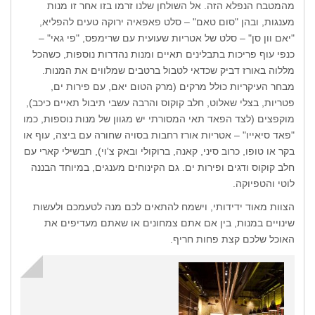
מהמטבח הנפלא הזה. אל השולחן שלנו זרמו בזו אחר זו מנות
מענגות, ובהן "סום טאם" – סלט פאפאיה ירוקה טעים להפליא,
"יאם וון סן" – סלט של אטריות שעועית עם שרימפס, "פי גאי" –
כנפי עוף פריכות בתבלינים תאיים ומנות נהדרות נוספות, כשהכל
מללוה באורז דביק שכדאי לטבול ברטבים שמלווים את המנות.
מבחר העיקריות כולל מרקים (מרק הטום יאם, עם פירות ים,
פטריות, בצלי שאלוט, חלב קוקוס והרבה עשבי תיבול תאיים כיכב),
מוקפצים (לצד הפאד תאי המסורתי יש מגוון של מנות נוספות, כמו
"פאד סיאייו" – אטריות אורז רחבות בסויה שחורה עם ביצה, עוף או
בקר או טופו, כרוב סיני, קאנה, ברוקולי ובאק צ'וי), תבשילי קארי עם
חלב קוקוס ודגים ופירות ים. גם הקינוחים מענגים, במיוחד הבננה
לוטי והטפיוקה.
הצוות מאוד ידידותי, וישמח להתאים לכם מנה לטעמכם ולעשות
שינויים במנות, בין אם אתם צמחונים או שאתם מעדיפים את
האוכל שלכם קצת פחות חריף.