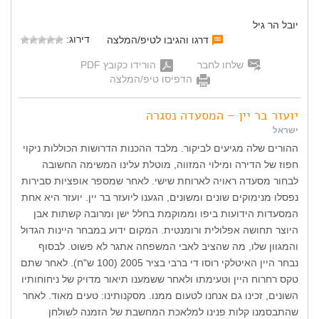
יובל הר גיל
דירוג:
דרגו והגיבו לטיפ/המלצה
שלחו לחבר
הורידו כקובץ PDF
הדפיסו טיפ/המלצה
יועזר בר יין – המסעדה נסגרה
ישראל
ההורים שלה מגיעים לביקור. מלבד ההכנות הדרושות הכוללות ניקוי
חפוז של הדירה ומילוי המזווה, מוטלת עלינו המשימה החשובה
לבחור מסעדה ראויה לארוחת שישי. לאחר שמספר אופציות סבירות
נפסלו מנימוקים שונים ומשונים, הגענו ליועזר בר יין. יועזר היא אחת
המסעדות הידועות ביפו וממוקמת בחלל ישן ומרובה קשתות אבן
היוצר תחושה אפלולית ורומנטית. המקום ידוע במבחר היינות הגדול
והמגוון שלו, מה שהציב לאבי המשפחה אתגר לא פשוט. לבסוף
נבחר היין האיטלקי רוסו די ברבי בציר 2005 (100 ש"ח). לאחר שתם
טקס רחרוח היין וטעימתו ולאחר ששמענו תיאור מדויק של ניחוחותיו
השונים, זכינו גם אנחנו לטעום ממנו. מסקנותינו: טעים מאוד. לאחר
שהתבסמנו קלות פנינו למלאכת המחשבת של הזמנה לשולחן