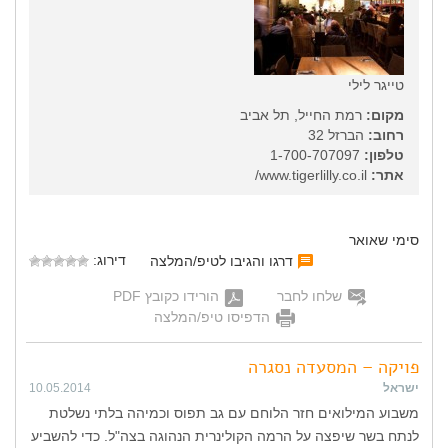
טייגר לילי
מקום:
רמת החייל, תל אביב
רחוב:
הברזל 32
טלפון:
1-700-707097
אתר:
www.tigerlilly.co.il/
סימי שאואר
דירוג:
דרגו והגיבו לטיפ/המלצה
שלחו לחבר
הורידו כקובץ PDF
הדפיסו טיפ/המלצה
פויקה – המסעדה נסגרה
ישראל
10.05.2014
משבוע המילואים חזר הלוחם עם גב תפוס וכמיהה בלתי נשלטת
לנתח בשר שיפצה על הרמה הקולינרית הנהוגה בצה"ל. כדי להשביע