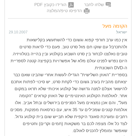
שלחו לחבר
הורידו כקובץ PDF
הדפיסו טיפ/המלצה
הקומה מעל
ישראל
29.10.2007
אין כמו ערב חורפי קפוא וגשום כדי להשתעשע בקלישאות
ולהתכרבל עם שוקו חם מול סרט טוב. פעם כדי לראות סרטים
טובים נאלצנו לבחור בין סרט השבוע בקולנוע ובין בהייה בטלוויזיה.
היום נפרש לפנינו עולם מלא של אפשרויות בקפיצה קטנה לספריית
ה-DVD השכונתית.
בספריית "האוזן השלישית" הגדילו לעשות אחרי שהבינו שאם כבר
יצאתם מהבית בערב גשום כדי לקחת סרט, יש סיכוי לפתות אתכם
להישאר אצלם למנה גדושה של קולנוע איכותי שלא תראו במקום
אחר. לאולמות הקולנוע האינטימיים של האוזן קוראים "הקומה
מעל", והם אכן נמצאים מעל הסניפים בירושלים ובתל אביב. אלו
אולמות קטנים שמכילים עד 35 איש, עם כורסאות מפנקות, מסכים
רחבים ומערכת סאונד היקפית שלא תבייש שום בית קולנוע גדול.
לצד כל אלו מצפה לכם בר משקאות (חמים וקרים) וחטיפים
שאפשר ומומלץ להכניס לאולם.