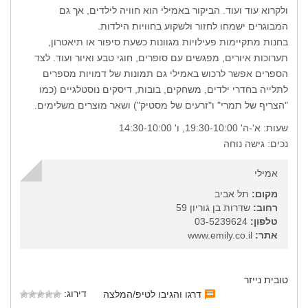
ולקרוא עוד ועוד. הביקור באמילי הוא חוויה לילדים, אך גם
המבוגרים ישמחו לחזור ולשקוע בחוויות הילדות.
בחנות מתקיימות פעילויות מגוונות כשעת סיפור או תיאטרון,
תערוכות איורים, מפגשים עם סופרים, חוגי טבע ואיור ועוד. לצד
הספרים אפשר לרכוש באמילי גם תמונות של דמויות מספרים
לתלייה בחדרי ילדים, משחקים, בובות, דיסקים נוסטלגיים (כמו
"הצריף של תמרי" ו"זרעים של מסטיק") ושאר מוצרים משלימים.
שעות: א'-ה' 19:30-10:00, ו' 14:30-10:00
נכים: גישה נוחה
אמילי
מקום:
תל אביב
רחוב:
שדרות בן גוריון 59
טלפון:
03-5239624
אתר:
www.emily.co.il
טובית נייזר
דירוג:
דרגו והגיבו לטיפ/המלצה