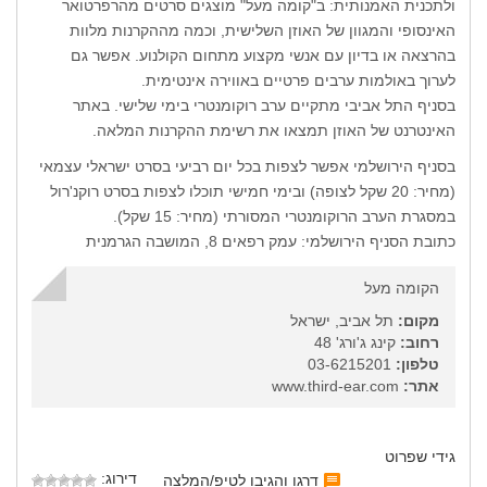
ולתכנית האמנותית: ב"קומה מעל" מוצגים סרטים מהרפרטואר
האינסופי והמגוון של האוזן השלישית, וכמה מההקרנות מלוות
בהרצאה או בדיון עם אנשי מקצוע מתחום הקולנוע. אפשר גם
לערוך באולמות ערבים פרטיים באווירה אינטימית.
בסניף התל אביבי מתקיים ערב רוקומנטרי בימי שלישי. באתר
האינטרנט של האוזן תמצאו את רשימת ההקרנות המלאה.
בסניף הירושלמי אפשר לצפות בכל יום רביעי בסרט ישראלי עצמאי
(מחיר: 20 שקל לצופה) ובימי חמישי תוכלו לצפות בסרט רוקנ'רול
במסגרת הערב הרוקומנטרי המסורתי (מחיר: 15 שקל).
כתובת הסניף הירושלמי: עמק רפאים 8, המושבה הגרמנית
הקומה מעל
מקום:
תל אביב, ישראל
רחוב:
קינג ג'ורג' 48
טלפון:
03-6215201
אתר:
www.third-ear.com
גידי שפרוט
דירוג:
דרגו והגיבו לטיפ/המלצה