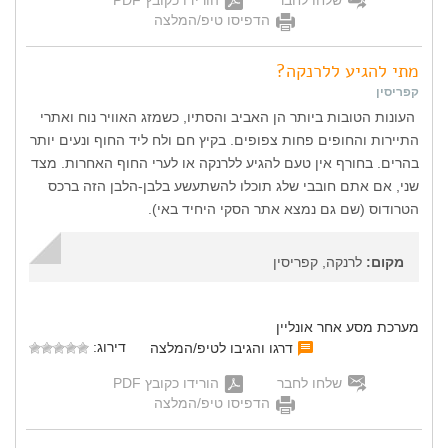
שלחו לחבר
הורידו כקובץ PDF
הדפיסו טיפ/המלצה
מתי להגיע ללרנקה?
קפריסין
העונות הטובות ביותר הן האביב והסתיו, כשמזג האוויר נוח ואתרי
התיירות והחופים פחות צפופים. בקיץ חם ולח ליד החוף ונעים יותר
בהרים. בחורף אין טעם להגיע ללרנקה או לערי החוף האחרות. מצד
שני, אם אתם חובבי שלג תוכלו להשתעשע בלבן-הלבן הזה ברכס
הטרודוס (שם גם נמצא אתר הסקי היחיד באי).
מקום:
לרנקה, קפריסין
מערכת מסע אחר אונליין
דירוג:
דרגו והגיבו לטיפ/המלצה
שלחו לחבר
הורידו כקובץ PDF
הדפיסו טיפ/המלצה