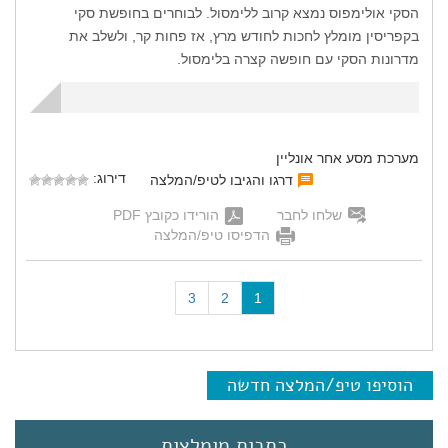
הסקי אולימפוס נמצא קרוב ללימסול. לבוחרים בחופשת סקי
בקפריסין מומלץ לחכות לחודש מרץ, אז פחות קר, ולשלב את
מדרונות הסקי עם חופשה קצרה בלימסול.
מערכת מסע אחר אונליין
דירוג:
דרגו והגיבו לטיפ/המלצה
שלחו לחבר
הורידו כקובץ PDF
הדפיסו טיפ/המלצה
(
3
2
1
c
u
r
r
הוסיפו טיפ/המלצה חדשה
e
n
t
כתבות מומלצות