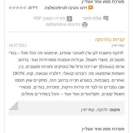
מערכת מסע אחר אונליין
דירוג:
דרגו והגיבו לטיפ/המלצה
שלחו לחבר
הורידו כקובץ PDF
הדפיסו טיפ/המלצה
קניות בלרנקה
קפריסין
16.07.2011
לרנקה נחשבת לגן עדן לאוהבי שופינג, שימצאו פה הכל מכל – בגדי
מעצבים, מוצרי חשמל, עבודות אומנות מסורתיות ועוד. ברחוב
ארמו (Ermou) יש ריכוז גדול של בוטיקים וחנויות מעצבים. בין
השמות שתמצאו פה: רוברטו קוואלי, דולצ'ה וגבאנה, קנזו, DKYN
ואחרים. בשבתות, במגרש חנייה ברחוב הזה, מתקיים שוק תוסס
שבו נמכרים זה לצד זה פירות וירקות, מזכרות, בגדים, מכשירי
חשמל קטנים, תקליטורים ועוד ועוד – והכל במחירים מוזלים.
מקום:
לרנקה, קפריסין
מערכת מסע אחר אונליין