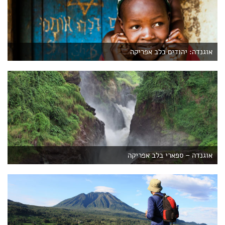
הכניסו הבריטים למימיה את דג היאורן. ב-1990 הופיע בימה מין
בכמה כפרים קטנים סמוך לעיר מבאלה (Mbale) במזרח
פולש נוסף, הצמח יקינטון המים, המתפשט במהירות.
אוגנדה, יסד בתחילת המאה העשרים שליט המחוז,
שבעקבות חילוקי דעות עזב את הכנסייה והקים דת חדשה
המתבססת על היהדות. בכפרי הקהילה אפשר לראות
אוגנדה: יהודים בלב אפריקה
שלטים בעברית, בבית הספר הילדים לומדים עברית ואת
סיפורי התורה, בערבי שבת ובחגים התושבים גודשים את
בית הכנסת הקטן.
אוגנדה – ספארי בלב אפריקה