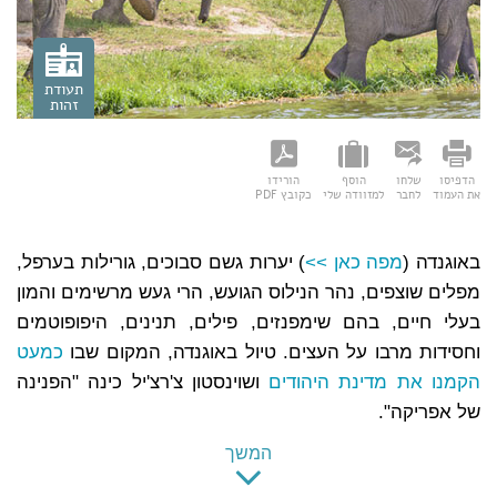
תעודת
זהות
הדפיסו
שלחו
הוסף
הורידו
תעודת זהות
את העמוד
לחבר
למזוודה שלי
כקובץ PDF
שם רשמי:
הרפובליקה של אוגנדה (Uganda)
באוגנדה (
שפה רשמית:
אנגלית
מפה כאן >>
) יערות גשם סבוכים, גורילות בערפל,
מטבע:
שילינג
מפלים שוצפים, נהר הנילוס הגועש, הרי געש מרשימים והמון
בירה:
קמפלה (Kampala)
בעלי חיים, בהם שימפנזים, פילים, תנינים, היפופוטמים
קידומת:
וחסידות מרבו על העצים. טיול באוגנדה, המקום שבו
כמעט
הפרש שעות:
אין
הקמנו את מדינת היהודים
ושוינסטון צ'רצ'יל כינה "הפנינה
של אפריקה".
אוגנדה נמצאת באזור קו המשווה, בחלק המזרחי של מרכז
המשך
אפריקה, והיא מתהדרת במגוון רב של
נופים
: יערות גשם