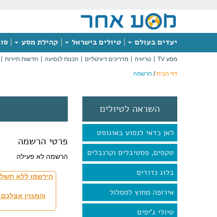
יעדים בעולם
טיולים בישראל
קהילת מסע
סוג
מסע TV
טריוויה
מדריכים דיגיטליים
הכנות לנסיעה
חדשות תיירות
דף הבית
/
הרשמה
השראה לטיולים
לאן כדאי לנסוע באוגוסט
פרטי הרשמה
טקסים, פסטיבלים וקרנבלים
הרשמה לא פעילה
בלוג נדודים
הירשמו ללא תשלו
אירופה מחוץ למסלול
והמגזין אצלכם 
טיולי ג'יפים