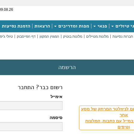
09.08.26
י טיולים
פנאי
מפות ומדריכים
הרצאות
הזמנת נסיעות
חברות נסיעות
מלונות מטיילים
מלונות בוטיק
המגזין המקוון
דף הפייסבוק
טיולי ג'יפ
הרשמה
רשום כבר? התחבר
אימייל
ם לניוזלטר המרתק של מסע
אחר
סיסמה
במייל עם כתבות, המלצות
וטיפים