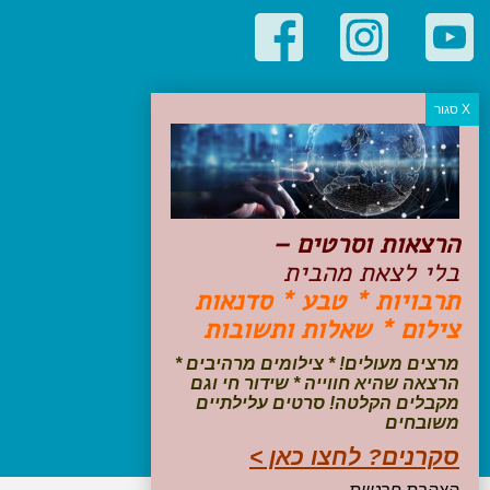
קטגוריות פופולריות
יעדים
טיולים בישראל
מלונות בוטיק בישראל
טיפים והמלצות
הרצאות וסרטים –
הכנות לנסיעה
בלי לצאת מהבית
טיולי ג'יפים
תרבויות * טבע * סדנאות
טיולים עם ילדים
צילום * שאלות ותשובות
שייט, הפלגות, קרוזים
דיגיטל
מרצים מעולים! * צילומים מרהיבים *
הרצאה שהיא חווייה * שידור חי וגם
עקבו אחרינו בפייסבוק
מקבלים הקלטה! סרטים עלילתיים
משובחים
סקרנים? לחצו כאן >