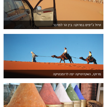
מרוקו היא מקום נהדר לעשות בו
קניות
. השווקים הכי
מפורסמים במרוקו נמצאים בסמוך לכיכר ג'מע אל פנה
במרקש, אבל כמעט כל עיר במרוקו מתהדרת בשוק ססגוני,
שמציע למכירה תבלינים ריחניים, בגדים, בדים ועורות,
טיול ג'יפים במרוקו: בין הר למדבר
תמרוקים טבעיים, בשמים, שטיחים, נעליים, תכשיטים,
מוצרי עץ, מוצרי נחושת ושלל אבקות ושיקויים שנועדו לרפא
כל מחלה.
מדרום למרוקו נמצאת
סהרה המערבית
, המוחזקת בידי
מרוקו.
מרוקו, האקזוטיקה יפה לרומנטיקה