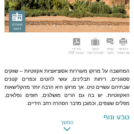
תעודת
זהות
הדפיסו
שלחו
הוסף
הורידו
תעודת זהות
את העמוד
לחבר
למזוודה שלי
כקובץ PDF
שם רשמי:
ממלכת מרוקו
שפה רשמית:
ערבית
המחשבה על מרוקו מעוררות אסוציאציות אקזוטיות – שווקים
מטבע:
דירהאם
ססגוניים, ריחות תבלינים, עושי להטים וכפרים קטנים
בירה:
רבאט (Rabat)
שבתיהם עשויים טיט. אך מרוקו היא הרבה יותר מהקלישאות
קידומת:
האקזוטיות. יש בה גם הרים מושלגים, חופים נפלאים,
הפרש שעות:
מינוס שלוש שעות
מפלים שוצפים, וכמובן מדבר הסהרה רחב הידיים.
טבע ונוף
המשך
נופי מרוקו (
מפה כאן>
), למרות תדמיתם המדברית,
מגוונים