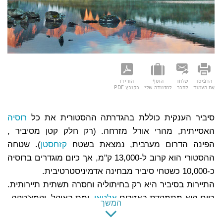
הדפיסו
שלחו
הוסף
הורידו
את העמוד
לחבר
למזוודה שלי
כקובץ PDF
סיביר הענקית כוללת בהגדרתה ההסטורית את כל
רוסיה
האסייתית, מהרי אורל מזרחה. (רק חלק קטן מסיביר ,
הפינה הדרום מערבית, נמצאת בשטח
קזחסטן
). שטחה
ההסטורי הוא קרוב ל-13,000 ק"מ, אך כיום מוגדרים ברוסיה
כ-10,000 כשטחי סיביר מבחינה אדמיניסטרטיבית.
התיירות בסיביר היא רק בחיתוליה וחסרה תשתית תיירותית.
כיום היא מתמקדת באזורים
אלטאי
, ימת באיקל, וקמצ'טקה.
המשך
הרכבת הטראנס-סיבירית המגיעה ממוסקבה, חוצה את