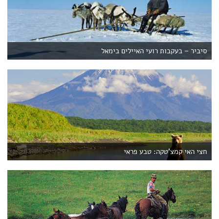
הגבול עם מונגוליה. באיזור חיים בודהיסטים רבים, ובאולם
התערוכות של העיר יש תצוגה המוקדשת
לבודהה. דרומית-מזרחית משם, בקצה הדרום-המזרחי של
רוסיה, נמצאת העיר ולדיווסטוק שעל חוף ים יפאן. בעיר
סיביר – בעקבות רועי האיילים בימאל
עצמה אין אטרקציות מיוחדות, אבל בסמוך לה נמצאת
שמורת אוסוריסק, שבה חיים נמרים, ברדלסים, ביזונים,
חזירי בר וד
ובים.
חצי האי קמצ'טקה
חצי האי קמצ'טקה: טבע פראי