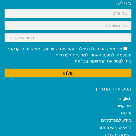
o
A
r
ניוזלטר
o
p
a
k
p
m
אני מאשר/ת קבלת ניוזלטר והודעות שיווקיות, ומאשר/ת כי קראתי
והסכמתי
לתקנון האתר
ולמדיניות הפרטיות
.
ניתן לבטל את ההרשמה בכל עת
מסע אחר אונליין
English
צור קשר
אודות
מידע למפרסמים
תנאי שימוש באתר
רשימת מוצרים