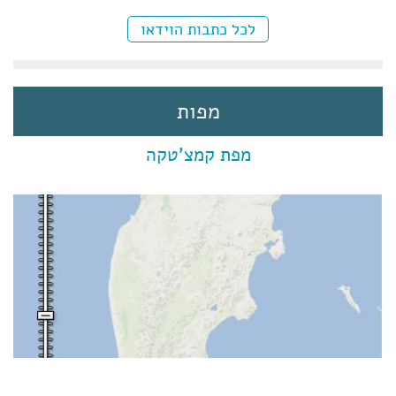
לכל כתבות הוידאו
מפות
מפת קמצ'טקה