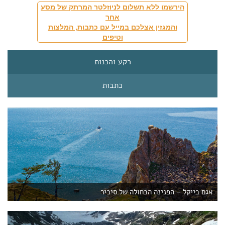
סיביר לכל אורכה ומגיעה עד ולדיווסטוק בחוף האוקיינוס
הירשמו ללא תשלום לניוזלטר המרתק של מסע
השקט.
אחר
והמגזין אצלכם במייל עם כתבות, המלצות
ימת בייקל
וטיפים
ימת בייקל
נמצאת בדרום סיביר. זהו האגם העמוק ביותר
רקע והכנות
בעולם (עומקו מגיע ל-1,637 מטר), שבו חיים כלבי ים.
כתבות
האגם העצום הזה מכיל חמישית מכמות המים המתוקים
הלא קפואים בעולם כולו, יותר מחמשת האגמים הגדולים
של צפון אמריקה גם יחד! בעבר היה ניתן להגיע לימת באיקל
רק מליסטביאנקה (Listvyanka) דרך אירקוצק (Irkutsk), אך
כיום נפתחות יותר ויותר דרכי הגעה אל האגם. אפשר להגיע
אליו ממזרח דרך אולאן –אודה (Ulan-Ude) ומסברובאיקלסק
(Severobaikalsk) שנמצאת על קו רכבת BAM. חשוב לבחור
היטב כיוון שאין כביש הסובב את כל האגם, אפילו לא מסלול
אגם בייקל – הפנינה הכחולה של סיביר
הליכה, לפחות עד שלא יושלם מסלול באיקל הגדול שעל
הכשרתו שוקדים בימים אלה. תנועת המעבורות על האגם
אף היא מוגבלת והפלגות תיירותיות סובבות באיקל, היוצאות