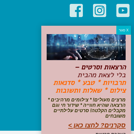
קטגוריות פופולריות
יעדים
טיולים בישראל
מלונות בוטיק בישראל
טיפים והמלצות
הרצאות וסרטים –
הכנות לנסיעה
בלי לצאת מהבית
טיולי ג'יפים
תרבויות * טבע * סדנאות
טיולים עם ילדים
צילום * שאלות ותשובות
שייט, הפלגות, קרוזים
דיגיטל
מרצים מעולים! * צילומים מרהיבים *
הרצאה שהיא חווייה * שידור חי וגם
עקבו אחרינו בפייסבוק
מקבלים הקלטה! סרטים עלילתיים
משובחים
סקרנים? לחצו כאן >