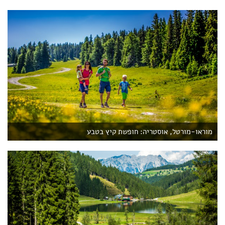
מוראו-מורטל, אוסטריה: חופשת קיץ בטבע