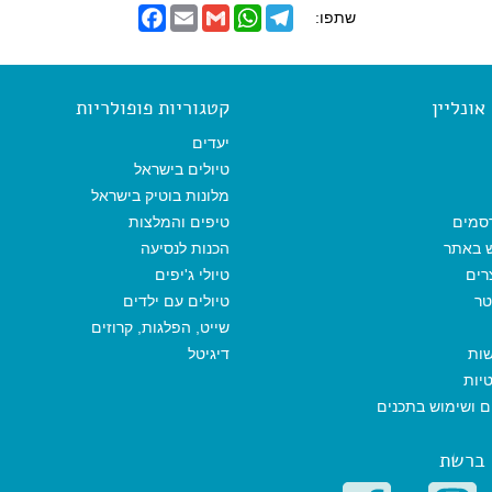
F
E
G
W
T
שתפו:
a
m
m
h
e
c
a
a
a
l
e
i
i
t
e
b
l
l
s
g
o
A
r
ונליין
קטגוריות פופולריות
o
p
a
k
p
m
יעדים
טיולים בישראל
מלונות בוטיק בישראל
סמים
טיפים והמלצות
ש באתר
הכנות לנסיעה
רים
טיולי ג'יפים
טר
טיולים עם ילדים
שייט, הפלגות, קרוזים
שות
דיגיטל
יות
ים ושימוש בתכנים
 ברשת