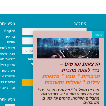
ניוזלטר
מסע אחר א
English
צור קשר
אודות
מידע למפר
תנאי שימו
אני מאשר/ת קבלת ניוזלטר והודעות
רשימת מוצ
הרצאות וסרטים –
שיווקיות, ומאשר/ת כי קראתי והסכמתי
ארכיון ניוזל
בלי לצאת מהבית
לתקנון האתר
ולמדיניות הפרטיות
.
מפת אתר
ניתן לבטל את ההרשמה בכל עת
תרבויות * טבע * סדנאות
הצהרת נגי
צילום * שאלות ותשובות
הצהרת פרט
זכויות יוצר
מרצים מעולים! * צילומים מרהיבים *
הרצאה שהיא חווייה * שידור חי וגם
מקבלים הקלטה! סרטים עלילתיים
מסע אחר
משובחים