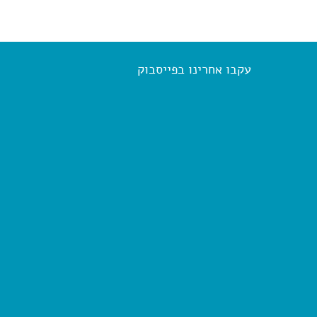
u
r
r
e
n
עקבו אחרינו בפייסבוק
t
)