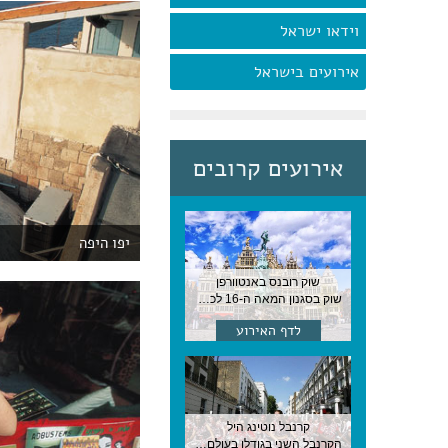
וידאו ישראל
אירועים בישראל
אירועים קרובים
יפו היפה
שוק רובנס באנטוורפן
שוק בסגנון המאה ה-16 לכבודו של הצייר המפורסם, בן העיר, נערך ב-15 באוגוסט באנטוורפן
לדף האירוע
קרנבל נוטינג היל
הקרנבל השני בגודלו בעולם, עם מוזיקה, תהלוכות ותחפושות. לונדון