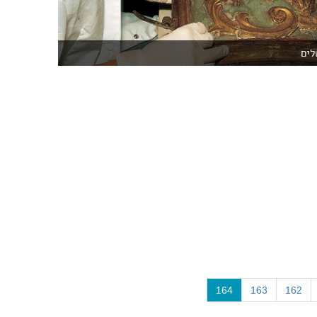
לים
(
164
163
162
c