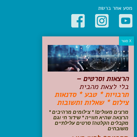
מסע אחר ברשת
קטגוריות פופולריות
יעדים
טיולים בישראל
מלונות בוטיק בישראל
טיפים והמלצות
הרצאות וסרטים –
הכנות לנסיעה
בלי לצאת מהבית
טיולי ג'יפים
תרבויות * טבע * סדנאות
טיולים עם ילדים
צילום * שאלות ותשובות
שייט, הפלגות, קרוזים
דיגיטל
מרצים מעולים! * צילומים מרהיבים *
הרצאה שהיא חווייה * שידור חי וגם
עקבו אחרינו בפייסבוק
מקבלים הקלטה! סרטים עלילתיים
משובחים