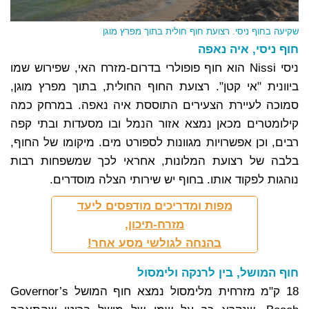
שקיעה בחוף ניסי. רצועת חוף חולית בתוך מפרץ מוגן
חוף ניסי, איה נאפה
ניסי Nissi הוא חוף פופולרי בדרום-מזרח האי, שפירוש שמו
ביוונית "אי קטן". רצועת החוף החולית, בתוך מפרץ מוגן,
סמוכה לעיירת הצעירים התוססת איה נאפה. במרחק כמה
קילומטרים מכאן נמצא אזור הנמל ובו מסעדות ובתי קפה
רבים, וכן אפשרויות מגוונות לספורט מים. מיקומו של החוף,
בלבה של רצועת המלונות, אחראי לכך שמשפחות רבות
נוהגות לפקוד אותו. בחוף יש שירותי הצלה מוסדרים.
מפות ומדריכים מודפסים ליעד
מזרח-תיכון,
בהנחה לגולשי מסע אחר!
חוף המושל, בין לרנקה ולימסול
18 ק"מ מזרחית מלימסול נמצא חוף המושל Governor’s