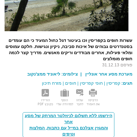
עשרות חופים בקפריסין זכו בעיטור דגל כחול המעיד כי הם עומדים
בסטנדרטים גבוהים של איכות סביבה, ניקיון ונגישות. חלקם עמוסים
ומלאי פעילות, אחרים מבודדים וריקים מאנשים. מדריך קצר לכמה
חופים מומלצים
פורסם 31.12.13
מערכת מסע אחר אונליין
| צילומים:
ליאוניד ממצ'נקוב
תגים:
קפריסין
|
חופי קפריסין
|
חופים
|
מזרח תיכון
הדפיסו
שלחו
הוסף
הורידו
את העמוד
לחבר
למזוודה שלי
כקובץ PDF
הירשמו ללא תשלום לניוזלטר המרתק של מסע
אחר
והמגזין אצלכם במייל עם כתבות, המלצות
וטיפים