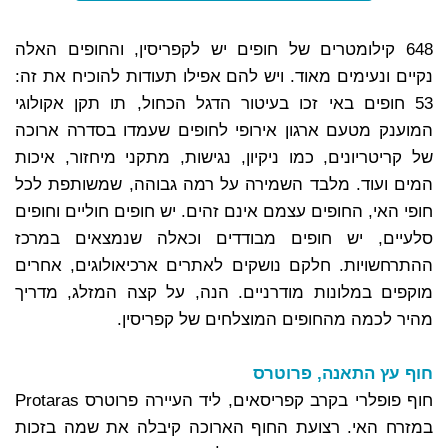
648 קילומטרים של חופים יש לקפריסין, והחופים האלה
נקיים ונעימים מאוד. ויש להם אפילו תעודות להוכיח את זה:
53 חופים באי זכו בעיטור הדגל הכחול, תו תקן אקולוגי
המוענק מטעם ארגון אירופי לחופים שעמדו בסדרה ארוכה
של קריטריונים, כמו ניקיון, נגישות, מתקני מיחזור, איכות
המים ועוד. מלבד השמירה על רמה גבוהה, שמשותפת לכל
חופי האי, החופים עצמם אינם זהים. יש חופים חוליים וחופים
סלעיים, יש חופים מבודדים וכאלה שנמצאים במרכז
ההתרחשויות. חלקם נושקים לאתרים ארכיאולוגים, אחרים
מוקפים במלונות מודרניים. הנה, על קצה המזלג, מדריך
מהיר לכמה מהחופים המוצלחים של קפריסין.
חוף עץ התאנה, פרוטרס
חוף פופלרי בקרב קפריסאים, ליד העיירה פרוטרס Protaras
במזרח האי. רצועת החוף הארוכה קיבלה את שמה בזכות