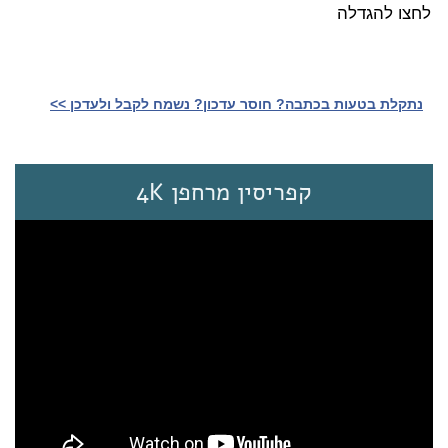
לחצו להגדלה
נתקלת בטעות בכתבה? חוסר עדכון? נשמח לקבל ולעדכן >>‎
קפריסין מרחפן 4K