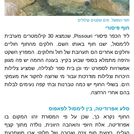
חוף המושל. מים שקטים וצלולים
חוף פיסורי
ליד הכפר פיסורי Pissouri, שנמצא 30 קילומטרים מערבית
ללימסול, ישנו חוף באותו השם. חלקים מהחוף חוליים
וחלקים אחרים הם תערובת של חול וחלוקים. המפרץ השקט
והיפה מתמלא בסופי שבוע בקיץ. בעונה החמה יש פה מגוון
אפשרויות לספורט ימי וכן בית ספר לצלילה, שמציע צלילות
היכרות וצלילות מודרכות עבור מי שרוצה לחקור את מעמקי
הים. בשולי החוף יש כמה טברנות ובתי קפה נעימים לבלות
בהם אחרי הרחצה.
סלע אפרודיטה, בין לימסול לפאפוס
החוף נקרא כך, שכן על פי המסורת זהו המקום בו
אפרודיטה, אלת היופי והאהבה היוונית, נולדה מתוך קצף
הגלים. רצועת חוף צרה וארוכה של חלוקי אבן משתרעת