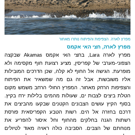
מפרץ לארה. הצפיפות והפיתוח נותרו מאחור
מפרץ לארה, חצי האי אקמס
מפרץ לארה Lara, בחצי האי אקמס Akamas שבקצה
הצפוני-מערבי של קפריסין, מציע רצועת חוף מקסימה ולא
מופרעת. הגישה אל החוף לא קלה, שכן הדרכים המובילות
אליו משובשות, אבל זה גם מה שמשאיר את הפיתוח
והצפיפות הרחק מאחור. המפרץ החולי הרחב משמש מקום
הטלת ביצים לצבות ים, שעולות מהמים בלילות ירח בקיץ.
בסוף הקיץ עושים הצבונים הקטנים שבקעו מהביצים את
דרכם בחזרה אל הים. רשות הטבע הקפריסאית פורסת
רשתות הגנה בחלקים מהחוף וחל איסור להפריע את
מנוחתם של הצבים. הסביבה כולה ראויה מאוד לטיולים