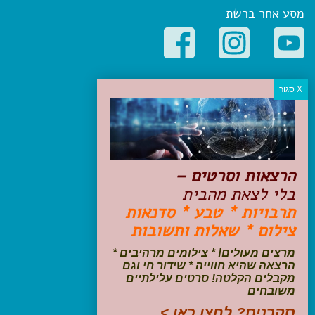
מסע אחר ברשת
קטגוריות פופולריות
יעדים
טיולים בישראל
מלונות בוטיק בישראל
טיפים והמלצות
הרצאות וסרטים –
הכנות לנסיעה
בלי לצאת מהבית
טיולי ג'יפים
תרבויות * טבע * סדנאות
טיולים עם ילדים
צילום * שאלות ותשובות
שייט, הפלגות, קרוזים
דיגיטל
מרצים מעולים! * צילומים מרהיבים *
הרצאה שהיא חווייה * שידור חי וגם
עקבו אחרינו בפייסבוק
מקבלים הקלטה! סרטים עלילתיים
משובחים
סקרנים? לחצו כאן >