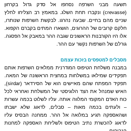
תשעה מבני השרפה נסחפו אל סדק גדול בקרחון
(crevasse) ונקברו תחת השלג. במאמץ רב הצליחו לחלץ
שניים מהם בחיים. שבעה נהרגו. לבקשת השרפות שנותרו,
חלקם קרובים של ההרוגים, הושארו המתים בקברם הקפוא.
אלו היו הקורבנות הראשונים שגבה ההר במאבק אל הפסגה.
גורלם של השרפות נקשר עם ההר.
מסבלים למטפסים בזכות עצמם
במבנה משלחת הטיפוס המודרנית ממלאים השרפות אותם
תפקידים שמילאו במשלחות במחצית הראשונה של המאה.
תפקיד המפתח שהם מאיישים הוא של הסירדאר (sirdar),
האיש שמנהל את הצד הלוגיסטי של המשלחת ואחראי לכל
כוח האדם המקומי המלווה אותה. עליו לשלוט בכמה עשרות
– ולעתים בכמה מאות – סבלים, לדאוג שלא ישבתו
ושהאספקה תגיע במלואה אל ההר. ממחנה הבסיס עליו
לדאוג להכשרת נתיב הטיפוס ולשליחת האספקה למחנות
הגבוהים.