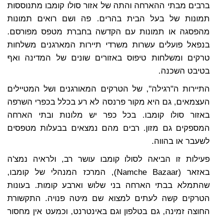
ברבים מבתי ההארחה והתה של אזור סולו קומבו מתנוססות
תמונות של בעל הבית בהרים. פה ושם רואים תמונות
מהפסגה או תמונות עם הקדשה בחברת מטפס מפורסם.
בנפאל פועלים עשרות משרדי תיירות המארגנים משלחות
טרקים ומשלחות טיפוס באזורים שונים של המדינה ואף
בטיבט השכנה.
התיירות ה"רגילה", של הטרקים המאורגנים ושל המטיילים
העצמאים, גם היא מקור פרנסה לא רע בכלל בכפרי השרפה
באזור סולו קומבו. בכל כפר יש מלונות ובתי הארחה
המספקים גם מזון. רבים מהם נמצאים בבעלות מטפסים
לשעבר או בהווה.
פעילות זו הביאה לסולו קומבו עושר רב, ולראיה נמצ'ה
באזאר (Namche Bazaar), המרכז המנהלי של קומבו,
שהתמלא בבתי הארחה בני שלוש וארבע קומות. בעונות
הטרקים קשה לעתים למצוא שם מיטה פנויה. התקשורת
החוצה זמינה, גם בטלפון וגם באינטרנט, וכמעט אין מחסור