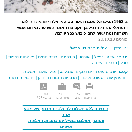
ב-1953 הגיעו אל פסגת האוורסט הניו זילנדי אדמונד הילארי
והנפאלי טנזינג נורגיי, בן הקבוצה האתנית שרפה. מי הם אנשי
השרפה ומה עשה להם כיבוש גג העולם?
פורסם 29.10.13
ינון ירדן
| צילומים:
דורון אראל
תגים:
אסיה
|
נפאל
|
אוורסט
|
בודהיזם
|
בודהיסטים
|
משלחות טיפוס
|
סבל
|
סבלים
|
שרפה
קטגוריות:
טיפוס הרים וצוקים, סנפלינג
|
מגלי עולם
|
מסעות
והרפתקאות
|
ספורט אתגרי
|
תרבויות המזרח הרחוק
|
תרבויות ודתות
הדפיסו
שלחו
הוסף
הורידו
את העמוד
לחבר
למזוודה שלי
כקובץ PDF
הירשמו ללא תשלום לניוזלטר המרתק של מסע
אחר
והמגזין אצלכם במייל עם כתבות, המלצות
וטיפים