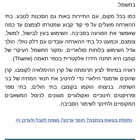
בחשמל.
כמו בכל מקום, עם התיירות באות גם הסכנות לטבע. בתי
ההארחה פועלים על פי קוד קבוע שמטרתו לצמצם עד כמה
שאפשר את הפגיעה בסביבה. השימוש בעץ לבישול, למשל,
צומצם, וכמעט כל בתי ההארחה עובדים עם דלק נוזלי; הולך
וגדל השימוש בלוחות סולאריים, ומקור החשמל העיקרי של
קומבו היא תחנה הידרו אלקטרית בכפר תאמה (Thame).
ראויה במיוחד לציון תרומתה של קרן ההימלאיה לקומבו, קרן
שהקים אדמונד הילארי כדי להיטיב את תנאי המחיה של בני
השרפה. בניצוחו הוקמו בקומבו בתי חולים, בתי ספר
ופרויקטים חינוכיים ואקולוגיים מגוונים לניצול המשאבים
המקומיים ולחינוך לשימור הסביבה.
נתקלת בטעות בכתבה? חוסר עדכון? נשמח לקבל ולעדכן >>‎