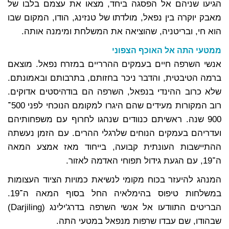
הגיעו שניהם אל הפסגה ביחד, מצאו את עצמם בלבו של
מאבק יוקרה בין נפאל, מולדתו של טנזינג, הודו, המקום שבו
הוא חי, ובריטניה, שהוציאה את המשלחת ומימנה אותה.
ממטעי התה אל האוכף הצפוני
אנשי השרפה חיים בעמקים ההרריים במזרח נפאל. מוצאם
ברמה הטיבטית, והדבר ניכר בחזותם, בתרבותם ובאמונתם.
שלא כרוב ההינדי בנפאל, השרפה הם בודהיסטים אדוקים.
רוב המקורות מעידים שהם היגרו למקומם הנוכחי לפני 500־
900 שנה. ראשיתם כנוודים שנהגו לחרוף עם משפחותיהם
ועדריהם בעמקים הנוחים שלרגלי ההרים. עם הזמן נעשתה
ההתיישבות העונתית קבועה, בייחוד מאז אמצע המאה
ה־19, עם הגעת גידול תפוחי האדמה לאזור.
המנהג להיעזר בכוח מקומי לנשיאת כמויות הציוד העצומות
במשלחות טיפוס בהימלאיה החל בסוף המאה ה־19.
הבריטים התוודעו אל אנשי השרפה בדרג'ילינג (Darjiling)
שבהודו, שם עבדו שרפות מנפאל במטעי התה.