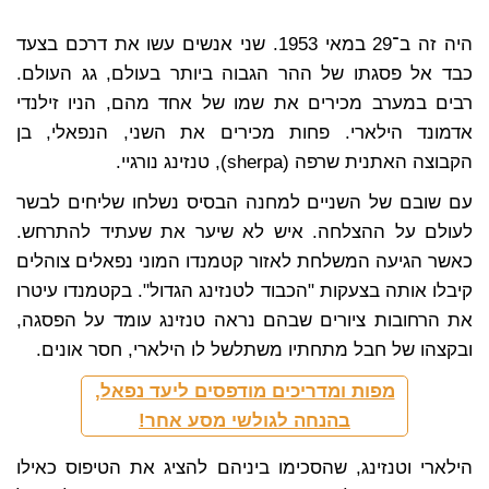
היה זה ב־29 במאי 1953. שני אנשים עשו את דרכם בצעד
כבד אל פסגתו של ההר הגבוה ביותר בעולם, גג העולם.
רבים במערב מכירים את שמו של אחד מהם, הניו זילנדי
אדמונד הילארי. פחות מכירים את השני, הנפאלי, בן
הקבוצה האתנית שרפה (sherpa), טנזינג נורגיי.
עם שובם של השניים למחנה הבסיס נשלחו שליחים לבשר
לעולם על ההצלחה. איש לא שיער את שעתיד להתרחש.
כאשר הגיעה המשלחת לאזור קטמנדו המוני נפאלים צוהלים
קיבלו אותה בצעקות "הכבוד לטנזינג הגדול". בקטמנדו עיטרו
את הרחובות ציורים שבהם נראה טנזינג עומד על הפסגה,
ובקצהו של חבל מתחתיו משתלשל לו הילארי, חסר אונים.
מפות ומדריכים מודפסים ליעד נפאל,
בהנחה לגולשי מסע אחר!
הילארי וטנזינג, שהסכימו ביניהם להציג את הטיפוס כאילו