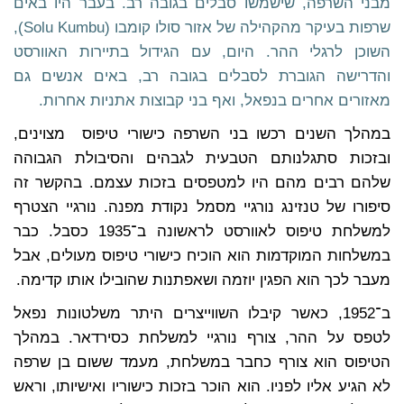
מבני השרפה, שישמשו סבלים בגובה רב. בעבר היו באים
שרפות בעיקר מהקהילה של אזור סולו קומבו (Solu Kumbu),
השוכן לרגלי ההר. היום, עם הגידול בתיירות האוורסט
והדרישה הגוברת לסבלים בגובה רב, באים אנשים גם
מאזורים אחרים בנפאל, ואף בני קבוצות אתניות אחרות.
במהלך השנים רכשו בני השרפה כישורי טיפוס מצוינים,
ובזכות סתגלנותם הטבעית לגבהים והסיבולת הגבוהה
שלהם רבים מהם היו למטפסים בזכות עצמם. בהקשר זה
סיפורו של טנזינג נורגיי מסמל נקודת מפנה. נורגיי הצטרף
למשלחת טיפוס לאוורסט לראשונה ב־1935 כסבל. כבר
במשלחות המוקדמות הוא הוכיח כישורי טיפוס מעולים, אבל
מעבר לכך הוא הפגין יוזמה ושאפתנות שהובילו אותו קדימה.
ב־1952, כאשר קיבלו השווייצרים היתר משלטונות נפאל
לטפס על ההר, צורף נורגיי למשלחת כסירדאר. במהלך
הטיפוס הוא צורף כחבר במשלחת, מעמד ששום בן שרפה
לא הגיע אליו לפניו. הוא הוכר בזכות כישוריו ואישיותו, וראש