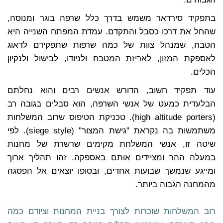
בתפקיד סירדאר משמש בדרך כלל שרפה בוגר ומנוסה,
שהחל את דרכו כסבל והתקדם. עמדת המפתח השנייה היא
הטבח, שמנהל צוות של כמה שרפות
שתפקידם לדאוג
לאספקת המזון, לאריזת המטבח ולניודו, לבישול ולנקיון
הכלים.
עוד תפקיד חשוב, הדורש אנשים רבים והוא נחלתם
הבלעדית כמעט של אנשי השרפה, הוא סבלים בגובה רב
(high altitude porters). טכניקת הטיפוס שרוב המשלחות
משתמשות בה נקראת "גישת המצור" (siege style). לפי
שיטה זו, אנשי המשלחת מקימים שרשרת של מחנות
במעלה ההר ומציידים אותם באספקה. זהו תהליך ארוך
ומייגע שנמשך שבועות אחדים, ובסופו יוצאים אל הפסגה
מהמחנה הגבוה ביותר.
רוב המשלחות שוכרות לצורך בניית המחנות וציודם כמה