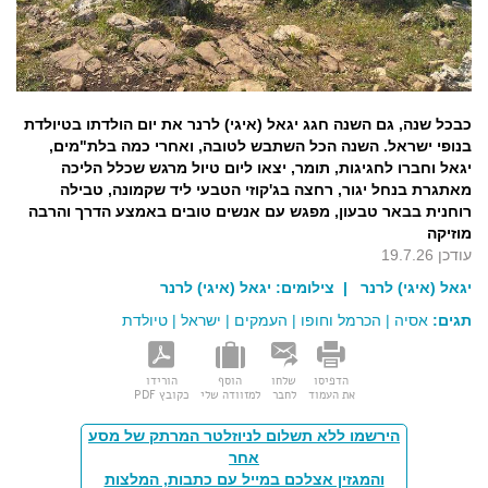
כבכל שנה, גם השנה חגג יגאל (איגי) לרנר את יום הולדתו בטיולדת
בנופי ישראל. השנה הכל השתבש לטובה, ואחרי כמה בלת"מים,
יגאל וחברו לחגיגות, תומר, יצאו ליום טיול מרגש שכלל הליכה
מאתגרת בנחל יגור, רחצה בג'קוזי הטבעי ליד שקמונה, טבילה
רוחנית בבאר טבעון, מפגש עם אנשים טובים באמצע הדרך והרבה
מוזיקה
עודכן 19.7.26
יגאל (איגי) לרנר
| צילומים:
יגאל (איגי) לרנר
תגים:
אסיה
|
הכרמל וחופו
|
העמקים
|
ישראל
|
טיולדת
הדפיסו
שלחו
הוסף
הורידו
את העמוד
לחבר
למזוודה שלי
כקובץ PDF
הירשמו ללא תשלום לניוזלטר המרתק של מסע
אחר
והמגזין אצלכם במייל עם כתבות, המלצות