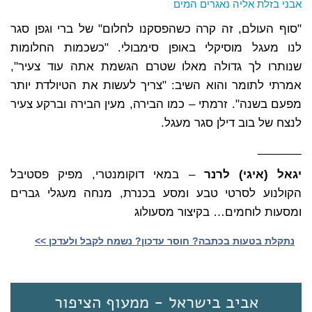
אבני בזלת אליה נאגרים המים
"סוף העולם, זה קרה כשהפסקנו לחלום" של ברי וגפן סגר
לנו מעגל מוסיקלי באופן סימבולי. "כשכמות החלומות
שנותרו לך גדולה מאלו שטרם הגשמת אתה עוד צעיר",
אמרתי לתומר והוא השיב: "צריך לעשות את הטיולדת יותר
מפעם בשנה". זרמתי – כמו הבירה, מעין הבירה וברקע צעיר
לנצח של בוב דילן סגר מעגל.
_______
יגאל (איגי) לרנר
– במאי דוקומנטרי, מפיק פסטיבל
הקולנוע לסרטי טבע ומסע בכנרת, מנחה מעגלי גברים
ומסעות לוחמים… בקיצור מסעולוג
נתקלת בטעות בכתבה? חוסר עדכון? נשמח לקבל ולעדכן >>‎
אביב בישראל - ממעוף הציפור