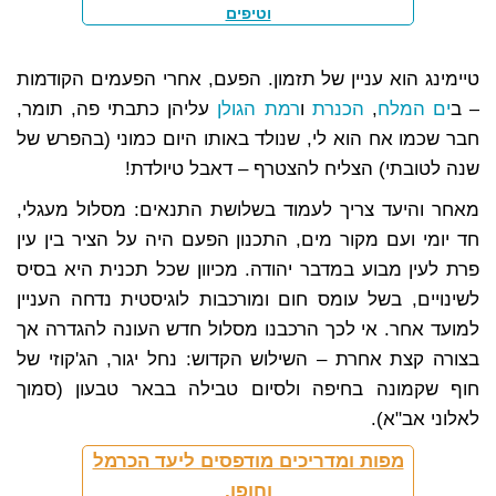
וטיפים
טיימינג הוא עניין של תזמון. הפעם, אחרי הפעמים הקודמות
– ב
ים המלח
,
הכנרת
ו
רמת הגולן
עליהן כתבתי פה, תומר,
חבר שכמו אח הוא לי, שנולד באותו היום כמוני (בהפרש של
שנה לטובתי) הצליח להצטרף – דאבל טיולדת!
מאחר והיעד צריך לעמוד בשלושת התנאים: מסלול מעגלי,
חד יומי ועם מקור מים, התכנון הפעם היה על הציר בין עין
פרת לעין מבוע במדבר יהודה. מכיוון שכל תכנית היא בסיס
לשינויים, בשל עומס חום ומורכבות לוגיסטית נדחה העניין
למועד אחר. אי לכך הרכבנו מסלול חדש העונה להגדרה אך
בצורה קצת אחרת – השילוש הקדוש: נחל יגור, הג'קוזי של
חוף שקמונה בחיפה ולסיום טבילה בבאר טבעון (סמוך
לאלוני אב"א).
מפות ומדריכים מודפסים ליעד הכרמל
וחופו,