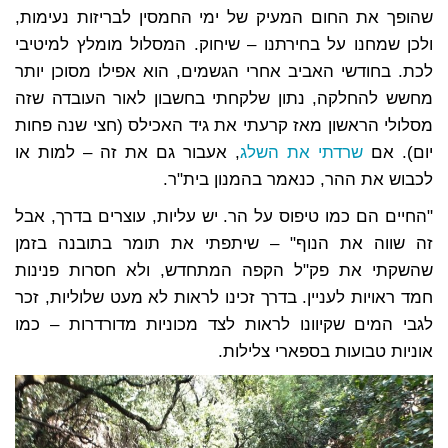
שהופך את החום המעיק של ימי החמסין לבריזות נעימות,
ולכן שמחנו על בחירתנו – שיחוק. המסלול מומלץ למיטיבי
לכת. בחודשי האביב אחרי הגשמים, הוא אפילו מסוכן יותר
מחשש להחלקה, נתון שלקחתי בחשבון לאור העובדה שזה
מסלולי הראשון מאז קרעתי את גיד האכילס (חצי שנה פחות
יום). אם
שרדתי את השלג
, אעבור גם את זה – למות או
לכבוש את ההר, כנאמר בהמנון בית"ר.
"החיים הם כמו טיפוס על הר. יש עליות, עוצרים בדרך, אבל
זה שווה את הנוף" – שיתפתי את תומר בתובנה בזמן
שהשקתי את פק"ל הקפה המתחדש, ולא חסרות פנינות
חמד ראויות לעניין. בדרך זכינו לראות לא מעט שלוליות, זכר
לגבי המים שקיוונו לראות לצד מכוניות מדורדרות – כמו
אוניות טבועות בספארי צלילות.