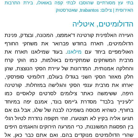
בתי עץ מסורתיים שהוסבו לבתי קפה באואולו, בירת התרבות
האירופית | צילום: trabantos, שאטרסטוק
הדולומיטים, איטליה
העיירה האלפינית קורטינה ד'אמפצו, המכונה, ובצדק, פנינת
הדולומיטים, תארח בחודש פברואר את משחקי החורף
האולימפיים ביחד עם
מילאנו
. בעוד שמילאנו תארח את
מרבית המשחקים שמתקיימים באולמות, כמו הוקי קרח
והחלקה אמנותית, המדרונות של עיירת הסקי הנוצצת, שהן
חלק מאזור הסקי השני בגודלו בעולם, דולומיטי סופרסקי,
יארחו את מרבית ענפי הסקי והגלישה במזחלות. קורטינה
היפה, ששימשה כאתר צילומים לסרטים קלאסיים כמו
"לעינייך בלבד" מסדרת ג'יימס בונד, אמנם יפה במיוחד
בחורף, כשהיא מכוסה בשמיכה לבנה של שלג, אבל גם אם
תגיעו אליה בקיץ לא תצטערו. זוהי תקופה נהדרת לטיול רגלי
בין הפסגות המשוננות, כרי המרעה הירוקים והאגמים היפים
שהרי הדולומיטים מנוקדים בהם. ואם אתם כבר כאן, אל