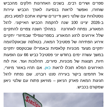
ספרים ושירים רבים. בשנים האחרונות חלקים מהכביש
שוחזרו, ואפשר לראות בנסיעה לאורך הכביש עיירות
נוסטלגיות עם שלטי ניאון ודיינרים שייקחו אתכם למסע בזמן.
ב-2026 יציינו 100 שנה להקמת הכביש האייקוני. לרגל
המאורע, נפתח לאחרונה במהלך השנה צפויים להתקיים
שלל אירועים לרגע המאורע. בספרינגפילד שבמיזורי יתקיים
אירוע הפתיחה של פסטיבל המאה, בטולסה שבאוקלהומה
יתקיים מצעד מכוניות קלאסיות ובאמרילו שבטקסס יתקיים
במשך עשרה ימים בחודש יוני פסטיבל כביש 66 עם הופעות
חיות, תצוגות של מכוניות, סיורים, תהלוכות ועוד. את לוח
האירועים המלא תוכלו לראות
כאן
. אם תהיו באזור מיזורי,
אל תחמיצו ביקור בעיירה סנט רוברט, שם נפתח לרגל
חגיגות המאה פארק הניאון – מוזיאון פתוח עם שלטי ניאון
שמקורם בכביש.