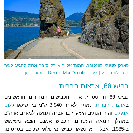
פארק סטנלי בוונקובר. המונדיאל הוא רק סיבה אחת להגיע לעיר
הטובלת בטבע | צילום: Dennis MacDonald, שאטרסטוק
כביש 66, ארצות הברית
כביש 66 ההיסטורי, אחד הכבישים המהירים הראשונים
ב
ארצות הברית
, נמתח לאורך 3,940 ק"מ בין שיקגו ל
לוס
אנג'לס
והיה הנתיב העיקרי בו עברה תנועה למערב ארה"ב
במהלך המאה העשרים. הכביש אמנם הוצא משימוש
ב-1985, אבל הוא נשאר כביש מיתולוגי שכיכב בסרטים,