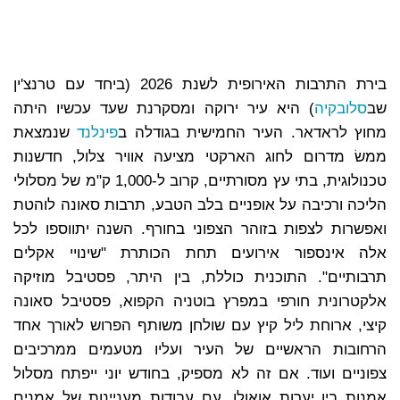
בירת התרבות האירופית לשנת 2026 (ביחד עם טרנצ'ין
שב
סלובקיה
) היא עיר ירוקה ומסקרנת שעד עכשיו היתה
מחוץ לראדאר. העיר החמישית בגודלה ב
פינלנד
שנמצאת
ממשׂ מדרום לחוג הארקטי מציעה אוויר צלול, חדשנות
טכנולוגית, בתי עץ מסורתיים, קרוב ל-1,000 ק"מ של מסלולי
הליכה ורכיבה על אופניים בלב הטבע, תרבות סאונה לוהטת
ואפשרות לצפות בזוהר הצפוני בחורף. השנה יתווספו לכל
אלה אינספור אירועים תחת הכותרת "שינויי אקלים
תרבותיים". התוכנית כוללת, בין היתר, פסטיבל מוזיקה
אלקטרונית חורפי במפרץ בוטניה הקפוא, פסטיבל סאונה
קיצי, ארוחת ליל קיץ עם שולחן משותף הפרוש לאורך אחד
הרחובות הראשיים של העיר ועליו מטעמים ממרכיבים
צפוניים ועוד. אם זה לא מספיק, בחודש יוני ייפתח מסלול
אמנות בין יערות אואולו, עם עבודות מעניינות של אמנים