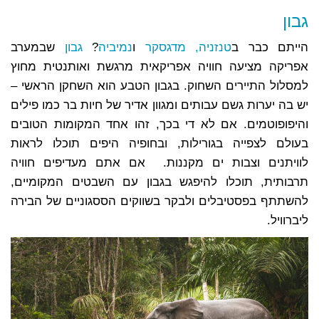
גבון
הייתם כבר ב
טנזניה,
מדגסקר
ו
נמיביה
?
גבון
שבמערב
אפריקה מציעה חוויה אפריקאית מרגשת ואותנטית מחוץ
למסלול התיירים השחוק. בגבון הטבע הוא השחקן הראשי –
יש בה יערות גשם עבותים ומגוון אדיר של חיות בר כמו פילים
והיפופוטמים. אם לא די בכך, זהו אחד המקומות הטובים
בעולם לצפייה בגורילות, ובחופיה היפים תוכלו לראות
לוויתנים וצבות ים מקננות.
אם אתם מעדיפים חוויה
תרבותית, תוכלו להיפגש בגבון עם השבטים המקומיים,
להשתתף בפסטיבלים ולבקר בשווקים הססגוניים של הבירה
ליברוויל.