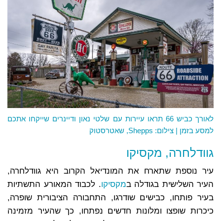
לאורך כביש 66 תראו עיירות עם שלטי נאון ודיינרים שייקחו אתכם
למסע בזמן | צילום: Shepps, שאטרסטוק
גוודלחרה, מקסיקו
עיר נוספת שתארח את המונדיאל הקרוב היא גוודלחרה,
העיר השלישית בגודלה ב
מקסיקו
. לכבוד המאורע התשתיות
בעיר פותחו, כבישים שודרגו, התחבורה הציבורית שופרה,
כיכרות שופצו ומלונות חדשים נפתחו, כך שהעיר מזמינה