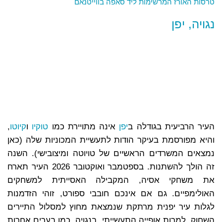
טרסות האורז המרשימות ליד סאפה בווייטנאם
נגויה, יפן
העיר הרביעית בגודלה ב
יפן
אינה מתויירת כמו
טוקיו
ו
קיוטו
,
והיא מפורסמת בעיקר הודות לתעשיית המכוניות שלה (כאן
נמצאים המשרדים הראשיים של טויוטה ומיצובישי). השנה
זה הולך להשתנות. בספטמבר ואוקטובר 2026 העיר תארח
את משחקי אסיה, המקבילה האסייתית למשחקים
האולימפיים. גם אם אינכם חובבי ספורט, זוהי הזדמנות
לגלות עיר יפנית מרתקת שנמצאת מחוץ למסלול התיירים
השחוק. למרות אופייה התעשייתי, בנגויה, כמו בערים אחרות