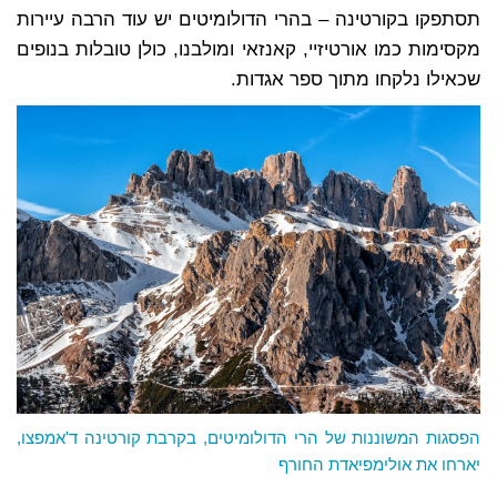
תסתפקו בקורטינה – בהרי הדולומיטים יש עוד הרבה עיירות
מקסימות כמו אורטיזיי, קאנזאי ומולבנו, כולן טובלות בנופים
שכאילו נלקחו מתוך ספר אגדות.
הפסגות המשוננות של הרי הדולומיטים, בקרבת קורטינה ד'אמפצו,
יארחו את אולימפיאדת החורף