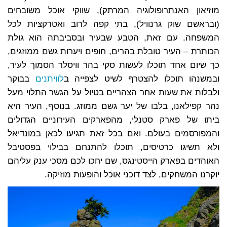
מוזיאון האנתרופולוגיה המרתק), שווקי אוכל משובחים
(ובראשם שוק גרנוויל), בתי קפה לרוב ואטרקציות לכל
המשפחה. עם זאת, הטבע שבעיר ובסביבתה הוא גולת
הכותרת – העיר טובלת בהרים, חופים ויערות גשם ממוזגים,
כך שיום אחד תוכלו לעשות סקי בהר וויסלר הסמוך לעיר,
ובמשנהו תוכלו להצטרף לשיט לצפייה ב
לוויתנים
בבוקר
ולבלות את שעות אחר הצהריים בטיול על הגשר התלוי מעל
נהר קפילאנו, בלבו של יער גשם ממוזג. בנוסף, העיר היא
ביתו של פארק סטנלי, מהפארקים העירוניים הגדולים
והמפורסמים בעולם. ואם בכל זאת תגיעו לכאן במונדיאל
ולא תשיגו כרטיסים, תוכלו להתנחם בבילוי בפסטיבל
האוהדים בפארק הייסטינגס, שם יחכו לכם מסכי ענק עליהם
יוקרנו המשחקים, לצד דוכני אוכל והופעות מוזיקה.