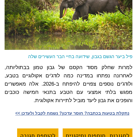
פיל ביער הגשם בגבון, שידועה בחיי הבר העשירים שלה
למרות שחלק מסוד הקסם של גבון טמון בבתוליותה,
לאחרונה נפתחו במדינה כמה לודג'ים אקולוגיים בטבע,
ולודג'ים נוספים צפויים להיפתח ב-2026. אלה מאפשרים
מפגש בלתי אמצעי עם הטבע בתנאי חמישה כוכבים
והופכים את גבון ליעד מוביל לתיירות אקולוגית.
נתקלת בטעות בכתבה? חוסר עדכון? נשמח לקבל ולעדכן >>‎
לתגובות, תוספות ותיקונים
להוספת תגובה