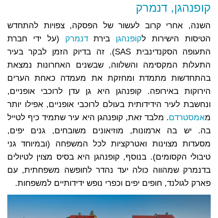
קופנהגן, דנמרק
השנה, אחרי קרוב לעשור של הפסקה,
צפויות להתחדש
הטיסות הישירות ל
קופנהגן
בירת
דנמרק
(על ידי חברת
התעופה הסקנדינבית SAS). זה בדיוק הזמן לבקר בעיר
התעלות המקסימה והשלווה, שבשנים האחרונות נמצאת
בהתחדשות מתמדת ומחזקת את מעמדה כאחת הערים
הירוקות באירופה. קופנהגן היא גן עדן לרוכבי אופניים,
ונחשבת לעיר הידידותית בעולם לרוכבי אופניים, אפילו יותר
מ
אמסטרדם
. מלבד זאת, קופנהגן היא עיר שתמיד כיף לטייל
בה. יש בה ארמונות, מוזיאונים משובחים, גנים יפים,
מסעדות מצוינות ואטרקציות לכל המשפחה (ובמיוחד גני
טיבולי הקסומים). בנוסף, קופנהגן היא בסיס מצוין לטיולים
בדנמרק שמהווה כולה יעד נהדר לחופשה משפחתית, עם
פארק לגולנד, חופים יפים וכפרי נופש ידידותיים למשפחות.