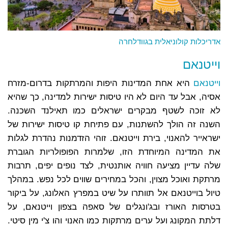
אדריכלות קולוניאלית בגוודלחרה
וייטנאם
וייטנאם
היא אחת המדינות היפות והמרתקות בדרום-מזרח
אסיה, אבל עד היום לא היו טיסות ישירות למדינה, כך שהיא
לא זוכה לשטף מבקרים ישראלים כמו תאילנד השכנה.
השנה זה הולך להשתנות, עם פתיחת קו טיסות ישירות של
ישראייר להאנוי, בירת וייטנאם. זוהי הזדמנות נהדרת לגלות
את המדינה המיוחדת הזו, שלמרות הפופולריות הגוברת
שלה עדיין מציעה חוויה אותנטית, לצד נופים יפים, תרבות
מרתקת ואוכל מצוין, והכל במחירים שווים לכל נפש.
במהלך
טיול בוייטנאם אל תוותרו על שיט במפרץ האלונג, על ביקור
בטרסות האורז ובג'ונגלים של סאפה בצפון וייטנאם, על
דלתת המקונג ועל ערים מרתקות כמו האנוי והו צ'י מין סיטי.