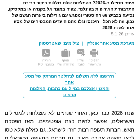
איפה תטיילו ב-2026? ההמלצות שלנו כוללות ביקור בבירת
התרבותית האירופית בפינלנד, צפיה במונדיאל בקנדה או במקסיקו,
נסיעה בכביש 66 ההיסטורי ומפגש עם גורילות ביערות הגשם של
גבון. וזה לא הכל - היכנסו וגלו מהם היעדים המבטיחים של מסע
אחר לשנת 2026
עודכן 5.1.26
מערכת מסע אחר אונליין
| צילומים:
שאטרסטוק
הדפיסו
שלחו
הוסף
הורידו
את העמוד
לחבר
למזוודה שלי
כקובץ PDF
הירשמו ללא תשלום לניוזלטר המרתק של מסע
אחר
והמגזין אצלכם במייל עם כתבות, המלצות
וטיפים
שנת 2026 כבר כאן, ואחרי שנתיים לא מוצלחות למטיילים
הישראלים, אפשר להיות קצת אופטימיים. מאז הפסקת
האש, חברות תעופה רבות חזרו לישראל, גם כאלה שלא טסו
לכאן תקופה ארוכה מאוד. גם חברות התעופה הישראליות