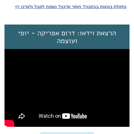
נתקלת בטעות בכתבה? חוסר עדכון? נשמח לקבל ולעדכן >>‎
הרצאת וידאו: דרום אפריקה - יופי
ועוצמה