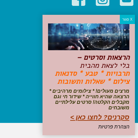
קטגוריות פופולריות
יעדים
טיולים בישראל
מלונות בוטיק בישראל
טיפים והמלצות
הרצאות וסרטים –
הכנות לנסיעה
בלי לצאת מהבית
טיולי ג'יפים
תרבויות * טבע * סדנאות
טיולים עם ילדים
צילום * שאלות ותשובות
שייט, הפלגות, קרוזים
דיגיטל
מרצים מעולים! * צילומים מרהיבים *
הרצאה שהיא חווייה * שידור חי וגם
עקבו אחרינו בפייסבוק
מקבלים הקלטה! סרטים עלילתיים
משובחים
סקרנים? לחצו כאן >
הצהרת פרטיות