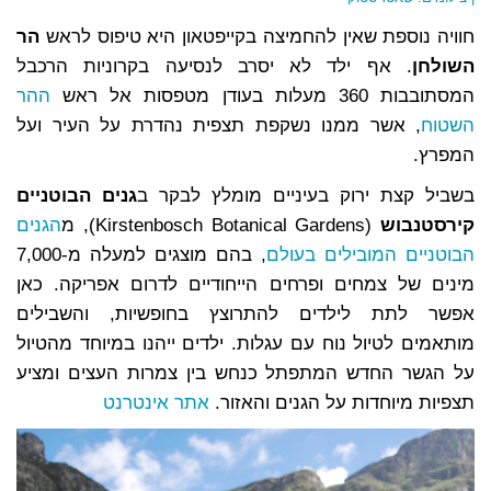
חוויה נוספת שאין להחמיצה בקייפטאון היא טיפוס לראש
הר
השולחן
. אף ילד לא יסרב לנסיעה בקרוניות הרכבל
המסתובבות 360 מעלות בעודן מטפסות אל ראש
ההר
השטוח
, אשר ממנו נשקפת תצפית נהדרת על העיר ועל
המפרץ.
בשביל קצת ירוק בעיניים מומלץ לבקר ב
גנים הבוטניים
קירסטנבוש
(Kirstenbosch Botanical Gardens), מ
הגנים
הבוטניים המובילים בעולם
, בהם מוצגים למעלה מ-7,000
מינים של צמחים ופרחים הייחודיים לדרום אפריקה. כאן
אפשר לתת לילדים להתרוצץ בחופשיות, והשבילים
מותאמים לטיול נוח עם עגלות. ילדים ייהנו במיוחד מהטיול
על הגשר החדש המתפתל כנחש בין צמרות העצים ומציע
תצפיות מיוחדות על הגנים והאזור.
אתר אינטרנט