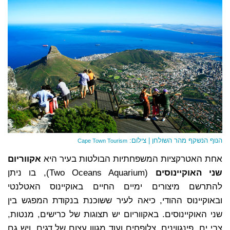
הנוף הנשקף מהר השולחן | צילום:
Cape Town Tourism
אחת האטרקציות המשפחתיות הבולטות בעיר היא
אקווריום
שני האוקיינוסים
(Two Oceans Aquarium), בו ניתן
להתרשם מיצורים ימיים החיים באוקיינוס האטלנטי
ובאוקיינוס ההודי, כיאה לעיר ששוכנת בנקודת המפגש בין
שני האוקיינוסים. באקווריום יש תצוגות של כרישים, מנטות,
צבי ים, פינגווינים, צלופחים ועוד מגוון עצום של דגים, ויש גם