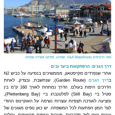
אזור הרציפים V&A Waterfronts. שופינג, מוזיקה ואווירה שמחה
דרך הגנים: הרפתקאות ביער ובים
אחרי שנפרדים מקייפטאון, מממשיכים בנסיעה על כביש N2
ב
דרך הגנים
(Garden Route), שנחשבת, ובצדק, לאחת
הדרכים היפות בעולם. הדרך נמתחת לאורך 160 ק"מ בין
סטיל ביי (Still Bay) לפלטנברג ביי (Plettenberg Bay),
ומציעה לאורכה תצפיות עוצרות נשימה על האוקיינוס ההודי
לצד המון הפתעות לכל המשפחה. יש כאן נופים מגוונים של
יערות גשם לצד מדבריות, מערות נטיפים מרשימות, נחלים