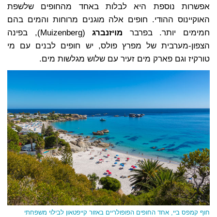
אפשרות נוספת היא לבלות באחד מהחופים שלשפת
האוקיינוס ההודי. חופים אלה מוגנים מרוחות והמים בהם
חמימים יותר. בפרבר
מויזנברג
(Muizenberg), בפינה
הצפון-מערבית של מפרץ פולס, יש חופים לבנים עם מי
טורקיז וגם פארק מים זעיר עם שלוש מגלשות מים.
חוף קמפס ביי, אחד החופים הפופולריים באזור קייפטאון
לבילוי משפחתי