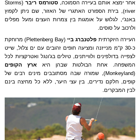
אחר ימצא אותם בעיירה הסמוכה,
סטורמס ריבר
(Storms
river), בירת הספורט האתגרי של האזור, שם ניתן לקפוץ
באנג'י, לגלוש על אומגות בין צמרות העצים ומעל מפלים
ולרכוב על סוסים.
העיירה היוקרתית
פלטנברג ביי
(Plettenberg Bay) מרוחקת
כ-30 ק"מ מנייזנה ומציעה חופים זהובים עם ים צלול, שייט
לצפייה בדולפינים ולווייתנים, טיולים בג'ונגל ואטרקציות לכל
המשפחה. אחת הבולטות שבהן היא
ארץ הקופים
(Monkeyland), שמורה שבה מסתובבים מינים רבים של
קופים, חלקם נדירים, בין עצי היער, ללא כל מחיצה בינם
לבין המבקרים.