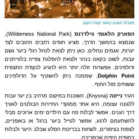
מערות קאנגו באזור קארו הקטן
הפארק הלאומי
ווילדרנס
(Wilderness National Park),
שנמצא בהמשך הדרך, מציע חופים רחבים וזהובים לצד
יערות, אגמים ונחלים. כאן ניתן לצאת לטיול רגלי ביער גשם
עבות, לשוט בקאנו בנהר ולצאת להפלגת צפייה בלווייתנים
ודולפינים. אפשרות זולה יותר היא להגיע לנקודת התצפית
Dolphin Point
, שממנה ניתן להשקיף על הדולפינים
ששוחים מול החוף.
העיר
נייזנה
(Knysna), השוכנת במיקום מרהיב בין יער עבות
ללגונה עצומה, היא אחד ממוקדי התיירות הבולטים לאורך
דרך הגנים. אפשר לבלות פה עם הילדים ימים ארוכים מבלי
להשתעמם לרגע. אפשר לטייל ביער ברגל או באופניים,
לצפות בציפורים, לשחות בבריכות הסלע שבלב היער ולבלות
בחופים היפים שבסביבה.