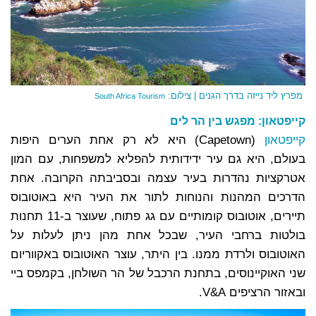
מפרץ ליד נייזה בדרך הגנים | צילום:
South Africa Tourism
קייפטאון: מפגש בין הר לים
קייפטאון
(Capetown) היא לא רק אחת הערים היפות
בעולם, היא גם עיר ידידותית להפליא למשפחות, עם המון
אטרקציות נהדרות בעיר עצמה ובסביבתה הקרובה. אחת
הדרכים המהנות והנוחות לתור את העיר היא באוטובוס
תיירים, אוטובוס קומותיים עם גג פתוח, שעוצר ב-11 תחנות
בולטות ברחבי העיר, שבכל אחת מהן ניתן לעלות על
האוטובוס ולרדת ממנו. בין היתר, עוצר האוטובוס באקווריום
שני האוקיינוסים, בתחנת הרכבל של הר השולחן, בקמפס ביי
ובאזור הרציפים V&A.