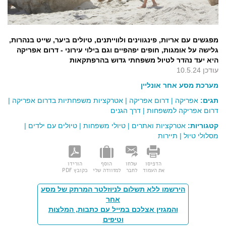
מפגשים עם אריות, פינגווינים ולווייתנים, טיולים ביער, שייט בנהרות,
גלישה על אומגות, חופים יפהפיים וגם בילוי עירוני - דרום אפריקה
היא יעד נהדר לטיול משפחתי גדוש בהרפתקאות
עודכן 10.5.24
מערכת מסע אחר אונליין
תגים:
אפריקה
|
דרום אפריקה
|
אטרקציות משפחתיות בדרום אפריקה
|
דרום אפריקה למשפחות
|
דרך הגנים
קטגוריות:
אטרקציות ואתרים
|
טיולי משפחות
|
טיולים עם ילדים
|
מסלולי טיול
|
תיירות
הדפיסו
שלחו
הוסף
הורידו
את העמוד
לחבר
למזוודה שלי
כקובץ PDF
הירשמו ללא תשלום לניוזלטר המרתק של מסע
אחר
והמגזין אצלכם במייל עם כתבות, המלצות
וטיפים