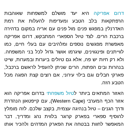
דרום אפריקה
היא יעד מושלם למשפחות שאוהבות
הרפתקאות בלב הטבע ומעדיפות להעלות את רמת
האדרנלין במפגש פנים מול פנים עם אריה במקום בדהירה
ברכבת הרים. לצד טיול הספארי המתבקש, דרום אפריקה
מאפשרת מפגשים נוספים ומלהיבים עם בעלי חיים, כמו
לווייתנים ופינגווינים, שיגרמו אושר גדול לכל בני המשפחה.
ולא רק חיות יש פה, אלא גם טיולים ביערות ובמערות, שייט
בנהרות ובים הפתוח, הרים שניתן להעפיל לראשם ברכבל,
פארקי חבלים וגם בילוי עירוני, אם רוצים קצת הפוגה מכל
הטבע הזה.
האזור המתאים ביותר ל
טיול משפחתי
בדרום אפריקה הוא
אזור הכף המערבי (Western Cape), עם קייפטאון הנהדרת
ודרך הגנים – טיול בנהיגה עצמית, בקצב שלכם. לזה מומלץ
להוסיף ספארי בפארק קרוגר בלווית נהג ומדריך, דבר
המאפשר לחוות בבטחה את הפארק המדהים ולהכיר אותו