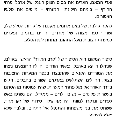
ואדי חמאם, חוגרים את בסיס הצוק הענק של ארבל ופרחי
החורף – ביניהם היקינתון המזרחי – מייפים את סלעיו
האפורים.
להקה קולנית של בזים אדומים מקננת על קירות הסלע שלו,
ושרידי כפר מצודה של מורדים יהודים ברומים נפערים
כמערות חצובות מעל התהום, מתחת לשן הסלע.
סיפור המקום הוא הסיפור של "קרב האוויר" הראשון בעולם,
שניהלו דווקא בארבל, כאשר הורדוס וחייליו הרומאים ניצחו
את המורדים הקנאים שהתבצרו בכפר המערות החצובות
בצוק. החיילים השתלשלו בארגזים קשורים בחבלים, הגיעו
בדרך האוויר אל מול פתחי המערות, שהיו עמוסות מן הסתם
בעשרות פליטים – נשים וילדים – ממגדל. הם נשרפו באש
לפידים ונדקרו למוות. היו אף גילויי טירוף של זקן אחד,
ששחט את בני משפחתו והתנפל אל התהום, ובלבד שלא
יאלץ להיכנע.