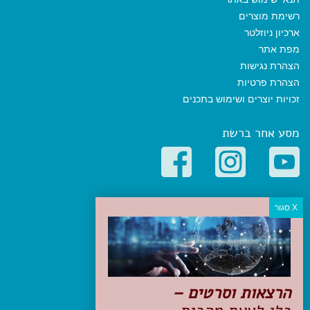
רשימת מוצרים
ארכיון ניוזלטר
מפת אתר
הצהרת נגישות
הצהרת פרטיות
זכויות יוצרים ושימוש בתכנים
מסע אחר ברשת
קטגוריות פופולריות
יעדים
טיולים בישראל
מלונות בוטיק בישראל
טיפים והמלצות
הרצאות וסרטים –
הכנות לנסיעה
טיולי ג'יפים