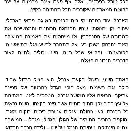
הכל טובל בפרחים, ואלה אף פעם אינם מרמזים על יער
הקוצים המאררים שקוברים הכל תחתיהם בקיץ.
מארבל, עוד בטרם ימי בית הכנסת בא גם ניתאי הארבלי,
שהיה מן "הזוגות" שהיו ההנהגה הרוחנית והממשיכה את
סמכותה של הסנהדרין; ולו מייחסים את האמירה המועילה
מאוד "הרחק משכן רע ואל תתחבר לרשע ואל תתייאש מן
הפורענות", והלוואי שכל חיינו, היינו יכולים לחיות לאור
הדברים הנכונים האלה.
האתר השני, בשולי בקעת ארבל, הוא הצוק הגדול שחודו
פולח את השמים מעל חופי מגדל כחרטום של ספינה
עתיקה. הבאים אליו ממושב ארבל, מטפסים לאט ובמתינות
אל עץ חרוב זקן וסחוף רוחות אשר ניצב בקצהו. משם נראית
כל הכנרת, כעין כחולה וענקית עטורת ריסים ירוקים מאוד,
ומוקפת בהרים החומים של הגולן והגליל; מגדל – המושבה
וגם זו העתיקה, שהיתה הנמל של ישו – ולידה הכפר הבדואי