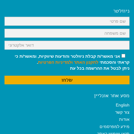
b
l
l
s
g
o
A
r
ניוזלטר
o
p
a
k
p
m
אני מאשר/ת קבלת ניוזלטר והודעות שיווקיות, ומאשר/ת כי
קראתי והסכמתי
לתקנון האתר
ולמדיניות הפרטיות
.
ניתן לבטל את ההרשמה בכל עת
מסע אחר אונליין
English
צור קשר
אודות
מידע למפרסמים
תנאי שימוש באתר