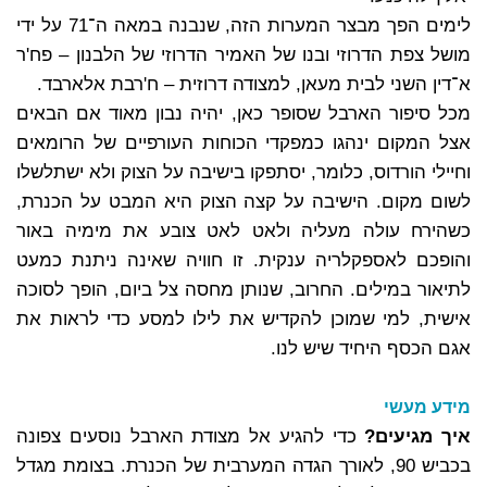
לימים הפך מבצר המערות הזה, שנבנה במאה ה־71 על ידי
מושל צפת הדרוזי ובנו של האמיר הדרוזי של הלבנון – פח'ר
א־דין השני לבית מעאן, למצודה דרוזית – ח'רבת אלארבד.
מכל סיפור הארבל שסופר כאן, יהיה נבון מאוד אם הבאים
אצל המקום ינהגו כמפקדי הכוחות העורפיים של הרומאים
וחיילי הורדוס, כלומר, יסתפקו בישיבה על הצוק ולא ישתלשלו
לשום מקום.
הישיבה על קצה הצוק היא המבט על הכנרת,
כשהירח עולה מעליה ולאט לאט צובע את מימיה באור
והופכם לאספקלריה ענקית. זו חוויה שאינה ניתנת כמעט
לתיאור במילים. החרוב, שנותן מחסה צל ביום, הופך לסוכה
אישית, למי שמוכן להקדיש את לילו למסע כדי לראות את
אגם הכסף היחיד שיש לנו.
מידע מעשי
איך מגיעים?
כדי להגיע אל מצודת הארבל נוסעים צפונה
בכביש 90, לאורך הגדה המערבית של הכנרת. בצומת מגדל