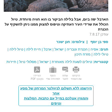
הארבל יפה ביום, אבל בלילה הביקור בו הוא חוויה מיוחדת. טיול
הכולל את שרידי העיר העתיקה וטיפוס למצוק ממנו ניתן להשקיף על
הכנרת
עודכן 7.8.17
ספי בן יוסף
| צילומים:
חנן ישכר
תגים:
אסיה
|
הכנרת וטבריה
|
ישראל
|
ארבל
|
חיית לילה
|
טיול לילה
|
טיולי לילה
|
מזרח תיכון
קטגוריות:
טיולים לשעת לילה מאוחרת
|
ישראל
|
מסלולי טיול
|
תיירות
הדפיסו
שלחו
הוסף
הורידו
את העמוד
לחבר
למזוודה שלי
כקובץ PDF
הירשמו ללא תשלום לניוזלטר המרתק של מסע
אחר
והמגזין אצלכם במייל עם כתבות, המלצות
וטיפים