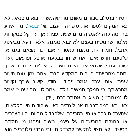
חסידי ברסלב סבורים משום מה שהמשיח יבוא מיבנאל. לא
כאן המקום לספר את סיפורה העצוב של
יבנאל
, מה אירע
בה ומה קרה לאנשיה מיום ששונו פניה; אך עיון קל במקורות
מלמד שהמשיח בעצם לא יבוא ממנה, אלא דווקא מבקעת
ארבל, המרוחקת ממנה כמטווחי אבן. כך מצאנו בגמרא,
ש"פעם חרש איכר את שדהו בבקעת ארבל ופתאום געה
שורו. ערבי ששמע את געיית השור קרא: 'יהודי, התר שורך
והתר מחרשתך כי בית המקדש חרב'. אחרי זמן געה השור
שנית ואותו ערבי אמר: 'יהודי, יהודי, קשור שורך וקשור
מחרשתך, כי המלך המשיח נולד'. אמר לו: 'מה שמו?' אמר
לו: 'מנחם'" (יומא ג, ב. אסתר־רבה י, יד) .
צאו וראו כמה דברים אנו לומדים כאן: שיהודים היו חקלאים,
שהערבים כבר אז היו בסביבה, שלהבדיל מהיום, היו הערבים
אז בחזקת המבשרים על פעמי משיח וניחנו מן הסתם
בכישרון לא מצוי לתקשר למרחקים, וכי הרבי מלובביץ' הוא