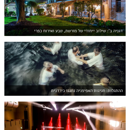
דגניה ב': שילוב ייחודי של מורשת, טבע ואירוח כפרי
ההתגלות: חגיגות האפיפניה נחגגו בירדנית