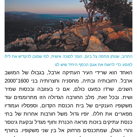
החרוב, שנותן מחסה צל ביום, הופך לסוכה אישית, למי שמוכן להקדיש את לילו
למסע כדי לראות את אגם הכסף היחיד שיש לנו
האחד הוא שרידי העיר העתיקה ארבל, בגבולו של המושב
ארבל. רחובותיה ובתיה, מחסניה וחצרותיה בני 1600־2000
השנים, שרדו כמעט כולם, אם כי בעזובה ובכסות שמיר
ושית. ובכל זאת, מלב החורבה הגדולה הזו מתרוממים עוד
משקופיו הענקיים של בית הכנסת הקדום, וספסליו ועמודיו
מפארים את חללו. יופיו גדול משל חורבות אחרות של בתי
כנסת עתיקים בזכות מראה הכנרת וחוף מגדל ובקעת גינוסר
והרי הגולן, שמתכנסים מרחוק אל בין שני משקופיו. בחורף