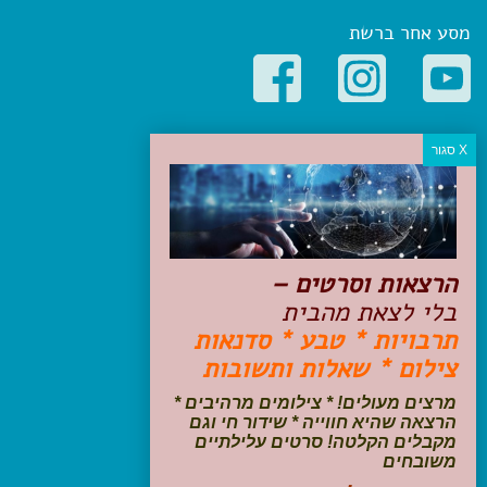
מסע אחר ברשת
קטגוריות פופולריות
יעדים
טיולים בישראל
מלונות בוטיק בישראל
טיפים והמלצות
הרצאות וסרטים –
הכנות לנסיעה
בלי לצאת מהבית
טיולי ג'יפים
תרבויות * טבע * סדנאות
טיולים עם ילדים
צילום * שאלות ותשובות
שייט, הפלגות, קרוזים
דיגיטל
מרצים מעולים! * צילומים מרהיבים *
הרצאה שהיא חווייה * שידור חי וגם
עקבו אחרינו בפייסבוק
מקבלים הקלטה! סרטים עלילתיים
משובחים