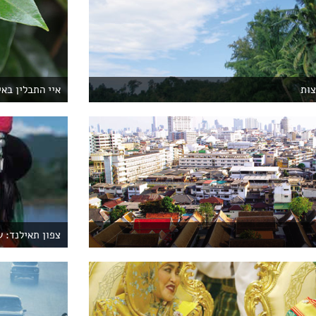
צות
איי התבלין באי
צפון תאילנד: 