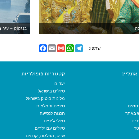
לה
בנגקוק – עיר 
F
E
G
W
T
שתפו:
a
m
m
h
e
c
a
a
a
l
e
i
i
t
e
b
l
l
s
g
o
A
r
ונליין
קטגוריות פופולריות
o
p
a
k
p
m
יעדים
טיולים בישראל
מלונות בוטיק בישראל
סמים
טיפים והמלצות
ש באתר
הכנות לנסיעה
רים
טיולי ג'יפים
טר
טיולים עם ילדים
שייט, הפלגות, קרוזים