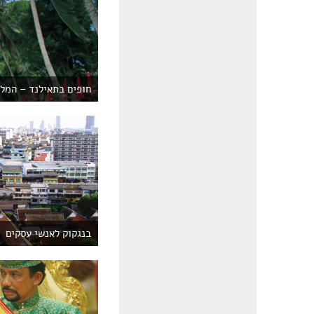
חופים בתאילנד – המל
בנגקוק לאנשי עסקים