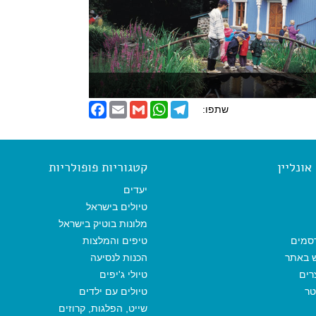
F
E
G
W
T
שתפו:
a
m
m
h
e
c
a
a
a
l
e
i
i
t
e
b
l
l
s
g
o
A
r
ונליין
קטגוריות פופולריות
o
p
a
k
p
m
יעדים
טיולים בישראל
מלונות בוטיק בישראל
סמים
טיפים והמלצות
ש באתר
הכנות לנסיעה
רים
טיולי ג'יפים
טר
טיולים עם ילדים
שייט, הפלגות, קרוזים