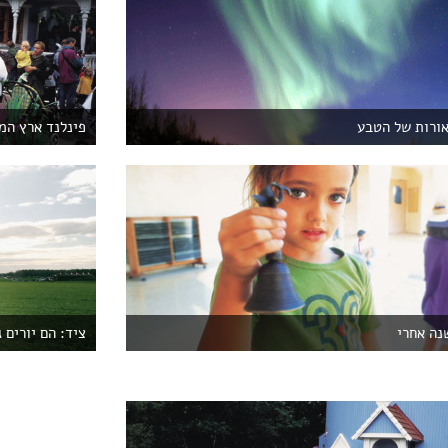
אורות של הטבע
פינלנד ארץ המ
נה אחרי
ציד: הם יורים 