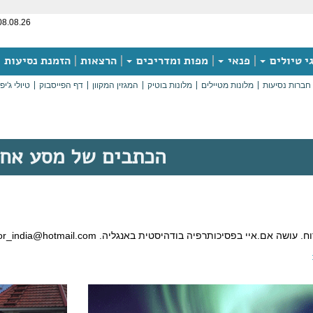
08.08.26
י טיולים
פנאי
מפות ומדריכים
הרצאות
הזמנת נסיעות
חברות נסיעות
מלונות מטיילים
מלונות בוטיק
המגזין המקוון
דף הפייסבוק
טיולי ג'יפ
הכתבים של מסע אח
ושה אם.איי בפסיכותרפיה בודהיסטית באנגליה. or_india@hotmail.com