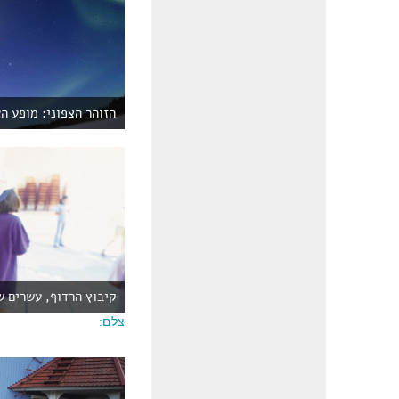
הזוהר הצפוני: מופע ה
קיבוץ הרדוף, עשרים ש
צלם: