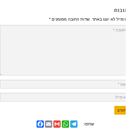
ובות
מייל לא יוצג באתר.
שדות החובה מסומנים
*
F
E
G
W
T
שתפו:
a
m
m
h
e