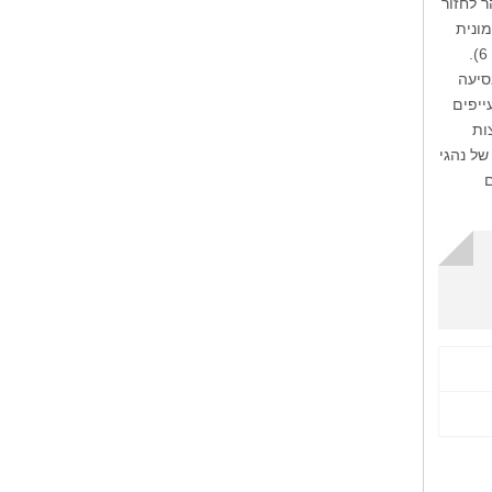
ר לחזור
ונית
שבה אסף אותנו היא וואן חדיש גדול ומרווח שמספיק גם ל-9 אנשים + מקום למזוודות רבות (לנו היו 6).
סיעה
ייפים
ות
של נהגי
ם