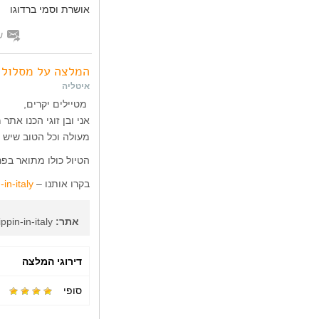
אושרת וסמי ברדוגו
ש
המלצה על מסלול ב
איטליה
מטיילים יקרים,
אני ובן זוגי הכנו את
מעולה וכל הטוב שיש 
הטיול כולו מתואר בפר
בקרו אותנו –
http://sophiegersh.wix.com/trippin-in-italy
אתר:
sophiegersh.wix.com/trippin-in-italy
דירוגי המלצה
סופי