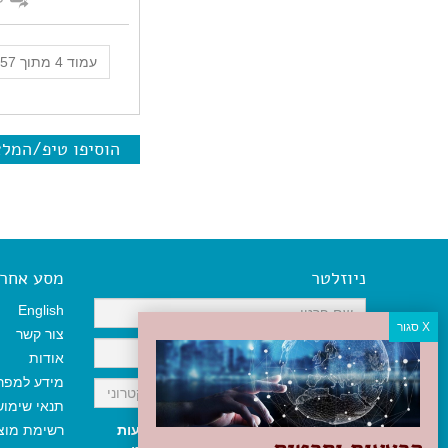
עמוד 4 מתוך 57
הוסיפו טיפ/המל
ניוזלטר
מסע אחר א
English
צור קשר
אודות
מידע למפר
תנאי שימו
אני מאשר/ת קבלת ניוזלטר והודעות
רשימת מוצ