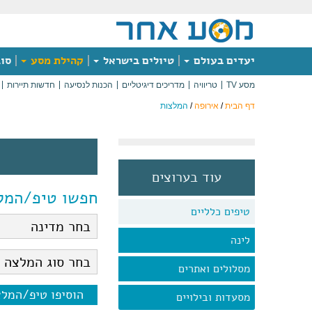
יעדים בעולם
טיולים בישראל
קהילת מסע
סוג
מסע TV
טריוויה
מדריכים דיגיטליים
הכנות לנסיעה
חדשות תיירות
דף הבית
/
אירופה
/
המלצות
עוד בערוצים
חפשו טיפ/המל
טיפים כלליים
לינה
מסלולים ואתרים
הוסיפו טיפ/המל
מסעדות ובילויים