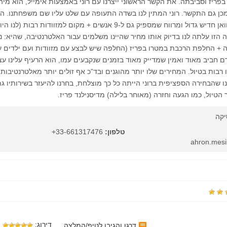
פריז וסביבתה. את הקשר הראשוני ייצרנו עם רוני באמצעות אימייל, הוא מיה
 מכן גם התקשר. רוני המתין לנו בשדה התעופה עם שלט עליו שם משפחתנו. המ
 הזו עלתה לנו בדיוק אותו מחיר שהיינו משלמים עבור האלטרנטיבה, שהיא: נ
+ החלפת הרכבת במטרו בפריז (החלפה שיש לבצע עם מזוודות ועם ילדים ע
ם חביב מאוד ואמין שמדייק מאוד בזמנים שנקבעים עמו, הוא הרעיף עלינו עצ
ו רבות בטיול. המחירים שלו יותר מהוגנים ובד”כ אף זולים יותר מאלטרנטיבות 
ו שהבחירה הספציפית ברוני הייתה כל כך מוצלחת, בחרנו להיעזר בשירותיו ג
הטיול, כמו הגעה וחזרה (מאוחר בלילה) מדיסנילנד פריז.
יקה
טלפון:
33-661317476+
דירוג:
דרגו והגיבו לטיפ/המלצה