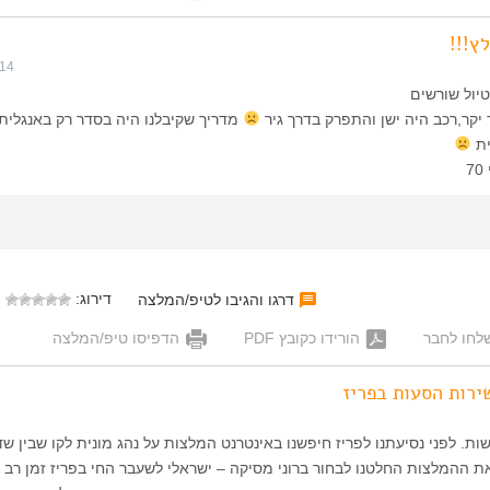
ץ!!!
014
טיול שורשים
יקר,רכב היה ישן והתפרק בדרך גיר
מדריך שקיבלנו היה בסדר רק באנגלית
ית
דירוג:
דרגו והגיבו לטיפ/המלצה
לחו לחבר
הורידו כקובץ PDF
הדפיסו טיפ/המלצה
ירות הסעות בפריז
משפחה בת 6 נפשות. לפני נסיעתנו לפריז חיפשנו באינטרנט המלצות על נהג מונית לקו שבין ש
ת ההמלצות החלטנו לבחור ברוני מסיקה – ישראלי לשעבר החי בפריז זמן רב 