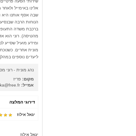
שירותי הסעה פרטיים ב
אלינו באימייל ולאחר
הנוחות הרבה שבנסיעה
ברכבת משדה התעופה 
מהטיסה). רוני הוא אד
ומידע מועיל שסייע לנ
מונית אחרים. כשנוכחנ
ליעדים נוספים במהלך 
נהג מונית - רוני מס
מקום:
פריז
אמייל:
ahron.mesika@free.fr
דירוגי המלצה
יגאל אילוז
יגאל אילוז