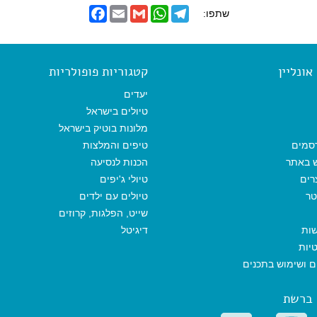
F
E
G
W
T
שתפו:
a
m
m
h
e
c
a
a
a
l
e
i
i
t
e
b
l
l
s
g
o
A
r
ונליין
קטגוריות פופולריות
o
p
a
k
p
m
יעדים
טיולים בישראל
מלונות בוטיק בישראל
סמים
טיפים והמלצות
ש באתר
הכנות לנסיעה
רים
טיולי ג'יפים
טר
טיולים עם ילדים
שייט, הפלגות, קרוזים
שות
דיגיטל
יות
ים ושימוש בתכנים
 ברשת