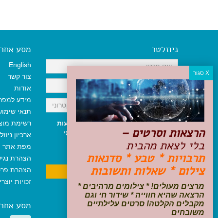
ניוזלטר
מסע אחר א
English
צור קשר
אודות
מידע למפר
תנאי שימו
אני מאשר/ת קבלת ניוזלטר והודעות
רשימת מוצ
הרצאות וסרטים –
שיווקיות, ומאשר/ת כי קראתי והסכמתי
ארכיון ניוזל
בלי לצאת מהבית
לתקנון האתר
ולמדיניות הפרטיות
.
מפת אתר
ניתן לבטל את ההרשמה בכל עת
תרבויות * טבע * סדנאות
הצהרת נגי
צילום * שאלות ותשובות
הצהרת פרט
זכויות יוצר
מרצים מעולים! * צילומים מרהיבים *
הרצאה שהיא חווייה * שידור חי וגם
מקבלים הקלטה! סרטים עלילתיים
מסע אחר
משובחים