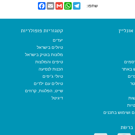
F
E
G
W
T
שתפו:
a
m
m
h
e
c
a
a
a
l
e
i
i
t
e
b
l
l
s
g
o
A
r
ונליין
קטגוריות פופולריות
o
p
a
k
p
m
יעדים
טיולים בישראל
מלונות בוטיק בישראל
סמים
טיפים והמלצות
ש באתר
הכנות לנסיעה
רים
טיולי ג'יפים
טר
טיולים עם ילדים
שייט, הפלגות, קרוזים
שות
דיגיטל
יות
ים ושימוש בתכנים
 ברשת