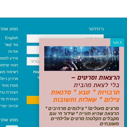
ניוזלטר
מסע אחר א
English
צור קשר
אודות
מידע למפר
תנאי שימו
אני מאשר/ת קבלת ניוזלטר והודעות
רשימת מוצ
הרצאות וסרטים –
שיווקיות, ומאשר/ת כי קראתי והסכמתי
ארכיון ניוזל
בלי לצאת מהבית
לתקנון האתר
ולמדיניות הפרטיות
.
מפת אתר
ניתן לבטל את ההרשמה בכל עת
תרבויות * טבע * סדנאות
הצהרת נגי
צילום * שאלות ותשובות
הצהרת פרט
זכויות יוצר
מרצים מעולים! * צילומים מרהיבים *
הרצאה שהיא חווייה * שידור חי וגם
מקבלים הקלטה! סרטים עלילתיים
מסע אחר
משובחים