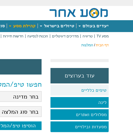
יעדים בעולם
טיולים בישראל
קהילת מסע
סוג
מסע TV
טריוויה
מדריכים דיגיטליים
הכנות לנסיעה
חדשות תיירות
דף הבית
/
המלצות
עוד בערוצים
חפשו טיפ/המל
טיפים כלליים
לינה
מסלולים ואתרים
הוסיפו טיפ/המל
מסעדות ובילויים