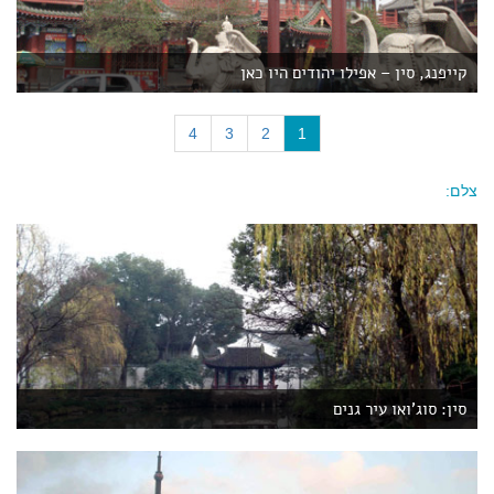
קייפנג, סין – אפילו יהודים היו כאן
(
4
3
2
1
c
u
צלם:
r
r
e
n
t
)
סין: סוג'ואו עיר גנים