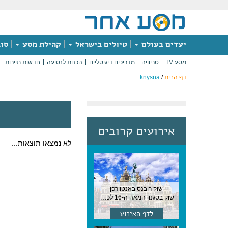
יעדים בעולם
טיולים בישראל
קהילת מסע
סוג
מסע TV
טריוויה
מדריכים דיגיטליים
הכנות לנסיעה
חדשות תיירות
דף הבית
/
knysna
אירועים קרובים
לא נמצאו תוצאות...
שוק רובנס באנטוורפן
שוק בסגנון המאה ה-16 לכבודו של הצייר המפורסם, בן העיר, נערך ב-15 באוגוסט באנטוורפן
לדף האירוע