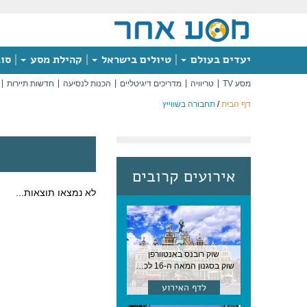
יעדים בעולם
טיולים בישראל
קהילת מסע
סוג
מסע TV
טריוויה
מדריכים דיגיטליים
הכנות לנסיעה
חדשות תיירות
דף הבית
/
תחבורה בשווייץ
אירועים קרובים
לא נמצאו תוצאות...
שוק רובנס באנטוורפן
שוק בסגנון המאה ה-16 לכבודו של הצייר המפורסם, בן העיר, נערך ב-15 באוגוסט באנטוורפן
לדף האירוע