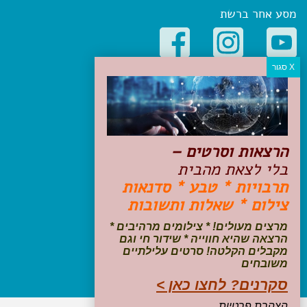
מסע אחר ברשת
קטגוריות פופולריות
יעדים
טיולים בישראל
מלונות בוטיק בישראל
הרצאות וסרטים –
טיפים והמלצות
בלי לצאת מהבית
הכנות לנסיעה
תרבויות * טבע * סדנאות
טיולי ג'יפים
צילום * שאלות ותשובות
טיולים עם ילדים
שייט, הפלגות, קרוזים
מרצים מעולים! * צילומים מרהיבים *
דיגיטל
הרצאה שהיא חווייה * שידור חי וגם
מקבלים הקלטה! סרטים עלילתיים
משובחים
עקבו אחרינו בפייסבוק
סקרנים? לחצו כאן >
הצהרת פרטיות