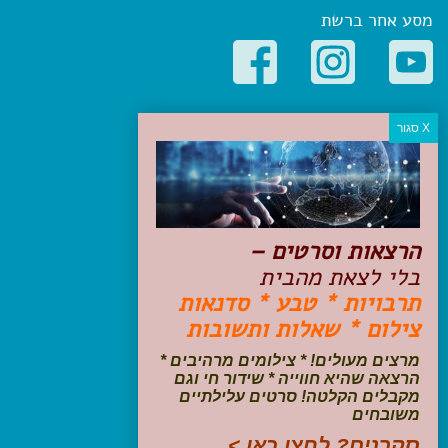
מסע אחר ברשת
קטגוריות פופולריות
יעדים
טיולים בישראל
מלונות בוטיק בישראל
טיפים והמלצות
הרצאות וסרטים –
הכנות לנסיעה
בלי לצאת מהבית
טיולי ג'יפים
תרבויות * טבע * סדנאות
טיולים עם ילדים
צילום * שאלות ותשובות
שייט, הפלגות, קרוזים
דיגיטל
מרצים מעולים! * צילומים מרהיבים *
הרצאה שהיא חווייה * שידור חי וגם
עקבו אחרינו בפייסבוק
מקבלים הקלטה! סרטים עלילתיים
משובחים
סקרנים? לחצו כאן >