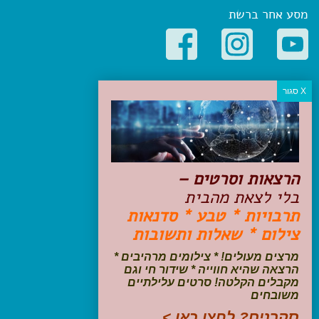
מסע אחר ברשת
קטגוריות פופולריות
יעדים
טיולים בישראל
מלונות בוטיק בישראל
טיפים והמלצות
הרצאות וסרטים –
הכנות לנסיעה
בלי לצאת מהבית
טיולי ג'יפים
תרבויות * טבע * סדנאות
טיולים עם ילדים
צילום * שאלות ותשובות
שייט, הפלגות, קרוזים
דיגיטל
מרצים מעולים! * צילומים מרהיבים *
הרצאה שהיא חווייה * שידור חי וגם
עקבו אחרינו בפייסבוק
מקבלים הקלטה! סרטים עלילתיים
משובחים
סקרנים? לחצו כאן >