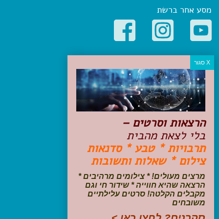
מסע אחר ברשת
קטגוריות פופולריות
יעדים
טיולים בישראל
מלונות בוטיק בישראל
טיפים והמלצות
הרצאות וסרטים –
הכנות לנסיעה
בלי לצאת מהבית
טיולי ג'יפים
תרבויות * טבע * סדנאות
טיולים עם ילדים
צילום * שאלות ותשובות
שייט, הפלגות, קרוזים
דיגיטל
מרצים מעולים! * צילומים מרהיבים *
הרצאה שהיא חווייה * שידור חי וגם
עקבו אחרינו בפייסבוק
מקבלים הקלטה! סרטים עלילתיים
משובחים
סקרנים? לחצו כאן >