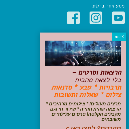
מסע אחר ברשת
קטגוריות פופולריות
יעדים
טיולים בישראל
מלונות בוטיק בישראל
טיפים והמלצות
הרצאות וסרטים –
הכנות לנסיעה
בלי לצאת מהבית
טיולי ג'יפים
תרבויות * טבע * סדנאות
טיולים עם ילדים
צילום * שאלות ותשובות
שייט, הפלגות, קרוזים
דיגיטל
מרצים מעולים! * צילומים מרהיבים *
הרצאה שהיא חווייה * שידור חי וגם
עקבו אחרינו בפייסבוק
מקבלים הקלטה! סרטים עלילתיים
משובחים
סקרנים? לחצו כאן >