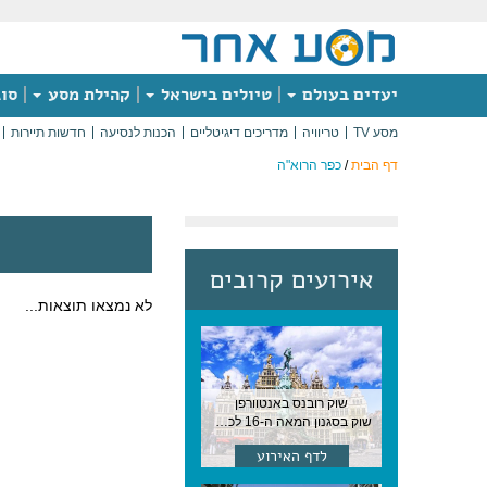
יעדים בעולם
טיולים בישראל
קהילת מסע
סוג
מסע TV
טריוויה
מדריכים דיגיטליים
הכנות לנסיעה
חדשות תיירות
דף הבית
/
כפר הרוא"ה
אירועים קרובים
לא נמצאו תוצאות...
שוק רובנס באנטוורפן
שוק בסגנון המאה ה-16 לכבודו של הצייר המפורסם, בן העיר, נערך ב-15 באוגוסט באנטוורפן
לדף האירוע