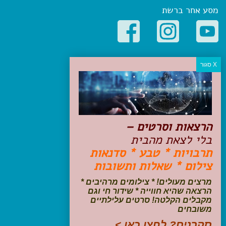
מסע אחר ברשת
קטגוריות פופולריות
יעדים
טיולים בישראל
מלונות בוטיק בישראל
טיפים והמלצות
הרצאות וסרטים –
הכנות לנסיעה
בלי לצאת מהבית
טיולי ג'יפים
תרבויות * טבע * סדנאות
טיולים עם ילדים
צילום * שאלות ותשובות
שייט, הפלגות, קרוזים
דיגיטל
מרצים מעולים! * צילומים מרהיבים *
הרצאה שהיא חווייה * שידור חי וגם
עקבו אחרינו בפייסבוק
מקבלים הקלטה! סרטים עלילתיים
משובחים
סקרנים? לחצו כאן >