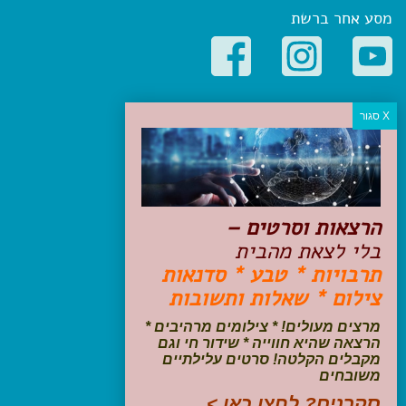
מסע אחר ברשת
קטגוריות פופולריות
יעדים
טיולים בישראל
מלונות בוטיק בישראל
טיפים והמלצות
הרצאות וסרטים –
הכנות לנסיעה
בלי לצאת מהבית
טיולי ג'יפים
תרבויות * טבע * סדנאות
טיולים עם ילדים
צילום * שאלות ותשובות
שייט, הפלגות, קרוזים
דיגיטל
מרצים מעולים! * צילומים מרהיבים *
הרצאה שהיא חווייה * שידור חי וגם
עקבו אחרינו בפייסבוק
מקבלים הקלטה! סרטים עלילתיים
משובחים
סקרנים? לחצו כאן >