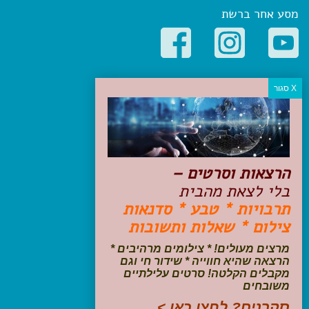
מסע אחר ברשת
קטגוריות פופולריות
יעדים
טיולים בישראל
מלונות בוטיק בישראל
טיפים והמלצות
הרצאות וסרטים –
הכנות לנסיעה
בלי לצאת מהבית
טיולי ג'יפים
תרבויות * טבע * סדנאות
טיולים עם ילדים
צילום * שאלות ותשובות
שייט, הפלגות, קרוזים
דיגיטל
מרצים מעולים! * צילומים מרהיבים *
הרצאה שהיא חווייה * שידור חי וגם
עקבו אחרינו בפייסבוק
מקבלים הקלטה! סרטים עלילתיים
משובחים
סקרנים? לחצו כאן >