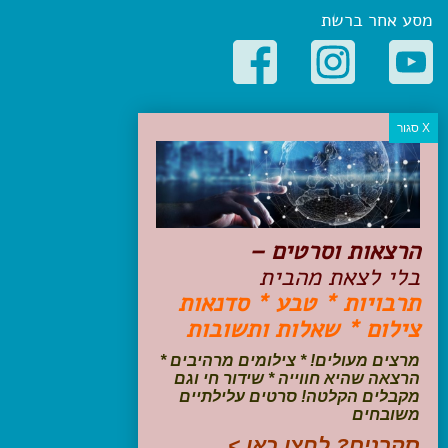
מסע אחר ברשת
קטגוריות פופולריות
יעדים
טיולים בישראל
מלונות בוטיק בישראל
טיפים והמלצות
הרצאות וסרטים –
הכנות לנסיעה
בלי לצאת מהבית
טיולי ג'יפים
תרבויות * טבע * סדנאות
טיולים עם ילדים
צילום * שאלות ותשובות
שייט, הפלגות, קרוזים
דיגיטל
מרצים מעולים! * צילומים מרהיבים *
הרצאה שהיא חווייה * שידור חי וגם
עקבו אחרינו בפייסבוק
מקבלים הקלטה! סרטים עלילתיים
משובחים
סקרנים? לחצו כאן >