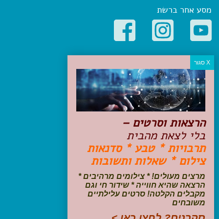
מסע אחר ברשת
קטגוריות פופולריות
יעדים
טיולים בישראל
מלונות בוטיק בישראל
טיפים והמלצות
הרצאות וסרטים –
הכנות לנסיעה
בלי לצאת מהבית
טיולי ג'יפים
תרבויות * טבע * סדנאות
טיולים עם ילדים
צילום * שאלות ותשובות
שייט, הפלגות, קרוזים
דיגיטל
מרצים מעולים! * צילומים מרהיבים *
הרצאה שהיא חווייה * שידור חי וגם
עקבו אחרינו בפייסבוק
מקבלים הקלטה! סרטים עלילתיים
משובחים
סקרנים? לחצו כאן >