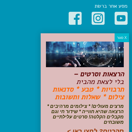
מסע אחר ברשת
קטגוריות פופולריות
יעדים
טיולים בישראל
מלונות בוטיק בישראל
טיפים והמלצות
הרצאות וסרטים –
הכנות לנסיעה
בלי לצאת מהבית
טיולי ג'יפים
תרבויות * טבע * סדנאות
טיולים עם ילדים
צילום * שאלות ותשובות
שייט, הפלגות, קרוזים
דיגיטל
מרצים מעולים! * צילומים מרהיבים *
הרצאה שהיא חווייה * שידור חי וגם
עקבו אחרינו בפייסבוק
מקבלים הקלטה! סרטים עלילתיים
משובחים
סקרנים? לחצו כאן >