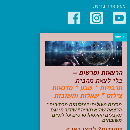
מסע אחר ברשת
קטגוריות פופולריות
יעדים
טיולים בישראל
מלונות בוטיק בישראל
טיפים והמלצות
הרצאות וסרטים –
הכנות לנסיעה
בלי לצאת מהבית
טיולי ג'יפים
תרבויות * טבע * סדנאות
טיולים עם ילדים
צילום * שאלות ותשובות
שייט, הפלגות, קרוזים
דיגיטל
מרצים מעולים! * צילומים מרהיבים *
הרצאה שהיא חווייה * שידור חי וגם
עקבו אחרינו בפייסבוק
מקבלים הקלטה! סרטים עלילתיים
משובחים
סקרנים? לחצו כאן >