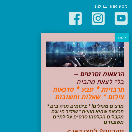
מסע אחר ברשת
קטגוריות פופולריות
יעדים
טיולים בישראל
מלונות בוטיק בישראל
טיפים והמלצות
הרצאות וסרטים –
הכנות לנסיעה
בלי לצאת מהבית
טיולי ג'יפים
תרבויות * טבע * סדנאות
טיולים עם ילדים
צילום * שאלות ותשובות
שייט, הפלגות, קרוזים
דיגיטל
מרצים מעולים! * צילומים מרהיבים *
הרצאה שהיא חווייה * שידור חי וגם
עקבו אחרינו בפייסבוק
מקבלים הקלטה! סרטים עלילתיים
משובחים
סקרנים? לחצו כאן >